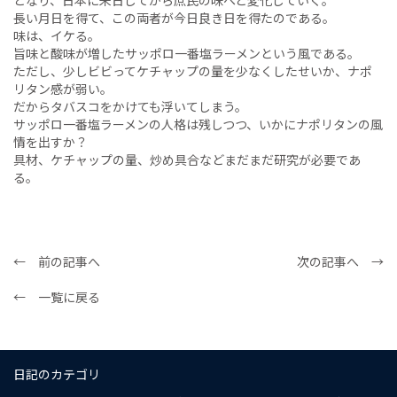
となり、日本に来日してから庶民の味へと変化していく。
長い月日を得て、この両者が今日良き日を得たのである。
味は、イケる。
旨味と酸味が増したサッポロ一番塩ラーメンという風である。
ただし、少しビビってケチャップの量を少なくしたせいか、ナポ
リタン感が弱い。
だからタバスコをかけても浮いてしまう。
サッポロ一番塩ラーメンの人格は残しつつ、いかにナポリタンの風
情を出すか？
具材、ケチャップの量、炒め具合などまだまだ研究が必要であ
る。
← 前の記事へ
次の記事へ →
← 一覧に戻る
日記のカテゴリ