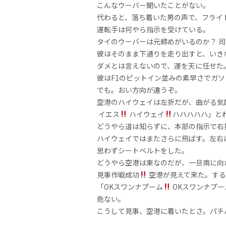
こんなウーバー聞いたことがない。
代わると、落ち着いた男の声で、フライ
運転手は何やら指示を受けている。
タイのウーバーは元締めがいるのか？ 
彼はそのまま下通りを走り出すと、いき
ダメとは言えないので、運を天に任せた
彼はF1のピットイン並みの素早さでガ
でも。おい方向が違うぞ。
空港のハイウェイは左折だが、曲がる気
イエス
ハイウェイ
ハハハハハ」と
どうやら道は知らずに、本部の指示で右
ハイウェイではまたさらに飛ばす。左右
思わずシートベルトをした。
どうやら空港は東なのだが、一旦南に向
見事作戦成功
空港が見えて来た。する
「OKスワンナプーム
OKスワンナプー
危ない。
こうして見事、空港に着いたとさ。パチ