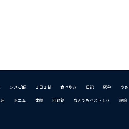
家
シメご飯
１日１甘
食べ歩き
日記
駅弁
やぁ
料理
ポエム
体験
回顧録
なんでもベスト１０
評論