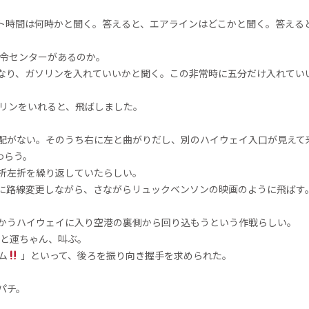
ト時間は何時かと聞く。答えると、エアラインはどこかと聞く。答えると
司令センターがあるのか。
なり、ガソリンを入れていいかと聞く。この非常時に五分だけ入れてい
。
ソリンをいれると、飛ばしました。
配がない。そのうち右に左と曲がりだし、別のハイウェイ入口が見えて
わらう。
折左折を繰り返していたらしい。
に路線変更しながら、さながらリュックベンソンの映画のように飛ばす
かうハイウェイに入り空港の裏側から回り込もうという作戦らしい。
と運ちゃん、叫ぶ。
ム
」といって、後ろを振り向き握手を求められた。
パチ。