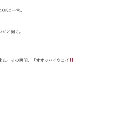
OKと一言。
いかと聞く。
来た。その瞬間、「オオッハイウェイ
。