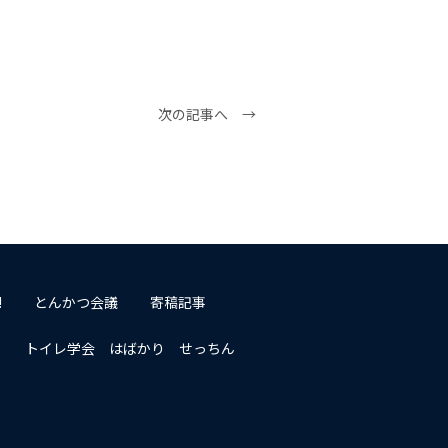
次の記事へ →
!
とんかつ会議
寄稿記事
トイレ学会 はばかり せっちん