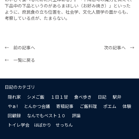
下品中の下品というのがあらまほしい（お好み焼き）」といった
ように、庶民食の立ち位置を、社会学、文化人類学の面からも、
考察している点が、たまらない。
← 前の記事へ
次の記事へ →
← 一覧に戻る
日記のカテゴリ
隠れ家
シメご飯
１日１甘
食べ歩き
日記
駅弁
やぁ!
とんかつ会議
寄稿記事
ご飯料理
ポエム
体験
回顧録
なんでもベスト１０
評論
トイレ学会 はばかり せっちん