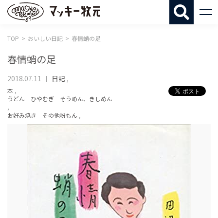
マッキー牧
TOP
おいしい日記
春情蛸の足
春情蛸の足
2018.07.11
日記
,
本
,
うどん ひやむぎ そうめん、きしめん
,
お好み焼き その他粉もん
,