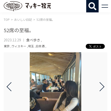
マッキー牧
TOP
おいしい日記
52席の至福。
52席の至福。
2023.12.29
食べ歩き
,
東京
,
ウィスキー
,
埼玉
,
日本酒
,