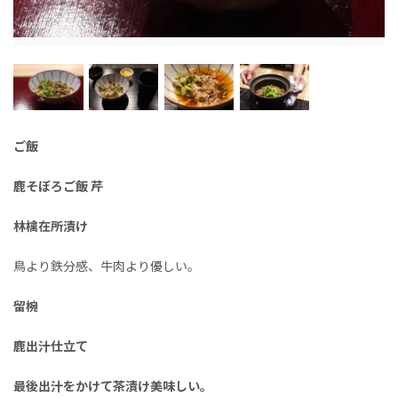
ご飯
鹿そぼろご飯
芹
林檎在所漬け
鳥より鉄分感、牛肉より優しい。
留椀
鹿出汁仕立て
最後出汁をかけて茶漬け美味しい。