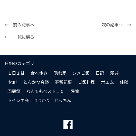
← 前の記事へ
次の記事へ →
← 一覧に戻る
日記のカテゴリ
１日１甘
食べ歩き
隠れ家
シメご飯
日記
駅弁
やぁ!
とんかつ会議
寄稿記事
ご飯料理
ポエム
体験
回顧録
なんでもベスト１０
評論
トイレ学会 はばかり せっちん