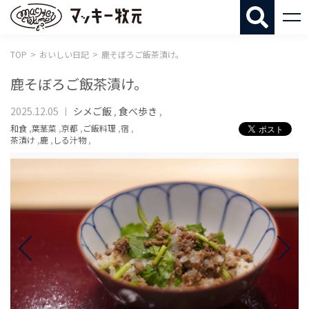
マッキー牧
TOP
おいしい日記
鹿そぼろご飯茶漬け。
鹿そぼろご飯茶漬け。
2025.12.05
シメご飯
,
食べ歩き
,
和食
,
葉茎菜
,
京都
,
ご飯料理
,
宿
,
茶漬け
,
鹿
,
しる汁物
,