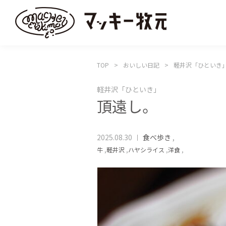
TOP
おいしい日記
軽井沢「ひといき
軽井沢「ひといき」
頂遠し。
2025.08.30
食べ歩き
,
牛
,
軽井沢
,
ハヤシライス
,
洋食
,