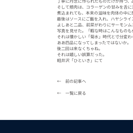
丁寧に丹念に作られたものだけが持つ、
そして頰肉は、コラーゲンの甘みを舌に
煮込まれても、本来の滋味を肉体の中に
最後はソースにご飯を入れ、ハヤシライ
よしあと二品、前菜がわりにサーモンム
写真を見せた。「暇な時はこんなものも
それは懐かしい「菊水」時代と寸分変わ
ああ四品になってしまったではないか。
後二回は来なくちゃね。
それは嬉しい誤算だった。
軽井沢「ひといき」にて
← 前の記事へ
← 一覧に戻る