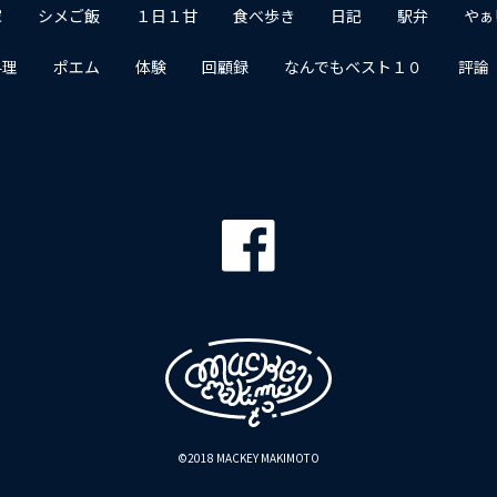
家
シメご飯
１日１甘
食べ歩き
日記
駅弁
やぁ
料理
ポエム
体験
回顧録
なんでもベスト１０
評論
©2018 MACKEY MAKIMOTO