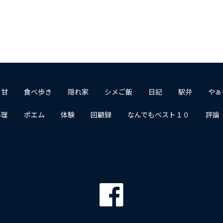
１甘
食べ歩き
隠れ家
シメご飯
日記
駅弁
やぁ
料理
ポエム
体験
回顧録
なんでもベスト１０
評論