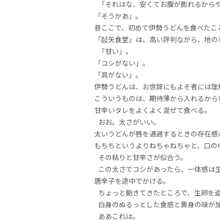
「それはな、安くてお腹が膨れるから
「そうかあ」。
昔ここで、初めて伊勢うどんを食べたこ
「起矢食堂」は、高い評判ながら、地の
「甘い」。
「コシがない」。
「具がない」。
伊勢うどんは、お世辞にもよそ者には理
こういうものは、期待薄から入れるか
甘辛いタレをよくよく混ぜて食べる。
おお。太さがいい。
太いうどんが唇を通過するときの存在
もちちというよりねちゃねちゃと、口の
その粘りと甘辛さが似合う。
この太さでコシがあったら、一体感は
唐辛子を途中でかける。
ちょっと飽きてきたところで、生卵を
白身のぬるっとした食感と黄身の味が
ああこれは。