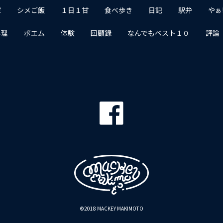
家
シメご飯
１日１甘
食べ歩き
日記
駅弁
やぁ
料理
ポエム
体験
回顧録
なんでもベスト１０
評論
©2018 MACKEY MAKIMOTO