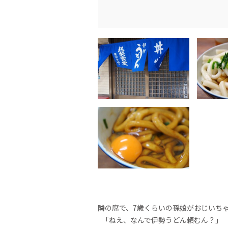
隣の席で、7歳くらいの孫娘がおじいち
「ねえ、なんで伊勢うどん頼むん？」