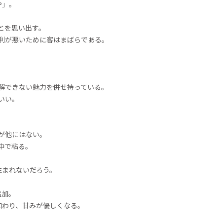
や」。
とを思い出す。
利が悪いために客はまばらである。
解できない魅力を併せ持っている。
らいい。
感が他にはない。
中で粘る。
生まれないだろう。
追加。
加わり、甘みが優しくなる。