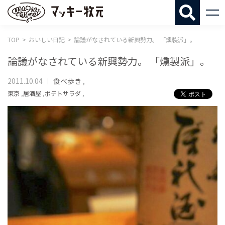
マッキー牧
TOP
おいしい日記
論議がなされている新興勢力。 「燻製派」。
論議がなされている新興勢力。 「燻製派」。
2011.10.04
食べ歩き
,
東京
,
居酒屋
,
ポテトサラダ
,