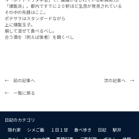
「燻製派」。都内ですでに２０軒ほど生息が発見されている
その中の先鋒はここ。
ポテサラはスタンダードながら
上に燻製玉子。
崩して混ぜて食べるべし。
合う酒を（例えば後者）を聞くべし
← 前の記事へ
次の記事へ →
← 一覧に戻る
日記のカテゴリ
隠れ家
シメご飯
１日１甘
食べ歩き
日記
駅弁