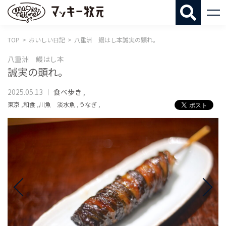
マッキー牧
TOP
おいしい日記
八重洲 鰻はし本誠実の顕れ。
八重洲 鰻はし本
誠実の顕れ。
2025.05.13
食べ歩き
,
東京
,
和食
,
川魚 淡水魚
,
うなぎ
,