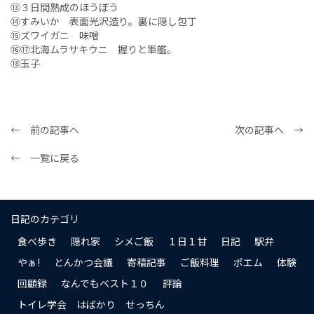
⑬３日間熟成のほうぼう
⑭すみいか 表面光沢造り。裏に隠し包丁
⑮ズワイガニ 味噌
⑯⑰北海ムラサキウニ 握りと軍艦。
⑱玉子
← 前の記事へ
次の記事へ →
← 一覧に戻る
日記のカテゴリ
食べ歩き
隠れ家
シメご飯
１日１甘
日記
駅弁
やぁ!
とんかつ会議
寄稿記事
ご飯料理
ポエム
体験
回顧録
なんでもベスト１０
評論
トイレ学会 はばかり せっちん