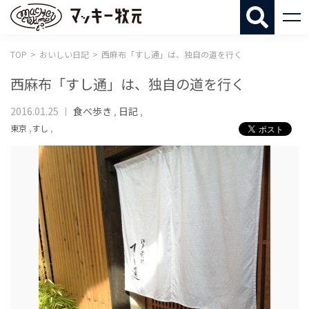
マッキー牧
TOP
おいしい日記
西麻布「すし通」は、独自の道を行く
西麻布「すし通」は、独自の道を行く
2016.01.25
食べ歩き
,
日記
,
東京
,
すし
,