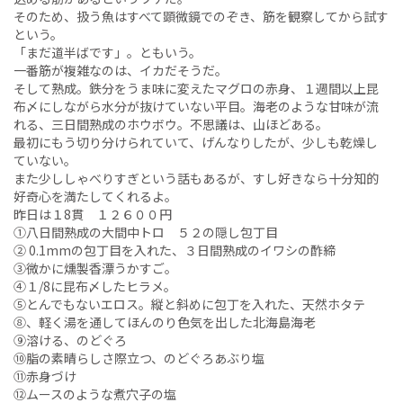
そのため、扱う魚はすべて顕微鏡でのぞき、筋を観察してから試す
という。
「まだ道半ばです」。ともいう。
一番筋が複雑なのは、イカだそうだ。
そして熟成。鉄分をうま味に変えたマグロの赤身、１週間以上昆
布〆にしながら水分が抜けていない平目。海老のような甘味が流
れる、三日間熟成のホウボウ。不思議は、山ほどある。
最初にもう切り分けられていて、げんなりしたが、少しも乾燥し
ていない。
また少ししゃべりすぎという話もあるが、すし好きなら十分知的
好奇心を満たしてくれるよ。
昨日は１8貫 １２６００円
①八日間熟成の大間中トロ ５２の隠し包丁目
② 0.1mmの包丁目を入れた、３日間熟成のイワシの酢締
③微かに燻製香漂うかすご。
④１/8に昆布〆したヒラメ。
⑤とんでもないエロス。縦と斜めに包丁を入れた、天然ホタテ
⑧、軽く湯を通してほんのり色気を出した北海島海老
⑨溶ける、のどぐろ
⑩脂の素晴らしさ際立つ、のどぐろあぶり塩
⑪赤身づけ
⑫ムースのような煮穴子の塩