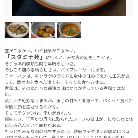
芸がこまかい。いや仕事がこまかい。
「スタミナ苑」
に行くと、みな肉の話をしたがる。
そりゃあ内臓類も肉も素晴らしいさ。
でもこの店の素晴らしさは、バイプレーヤーにある。
チャーハンは、キクラゲの切り方と全体の味の抑え方に工夫があ
って、散々肉を食べた後でも、するりと食べさせる。
煮卵は、そのあたりの醤油の味ばかりが立っている煮卵ではな
い。
漬け汁の絶妙なうまみが、玉子の甘みと相まって、ほくっと食べた
瞬間に顔を崩させるんだな。
そしてテグタンは、辛いがきれい。
雑味なき、丁寧かつ丹念に取られたスープの滋味が、じわじわと体
に染み込んでいく幸せがある。
もっともみんな肉の話をするのは、炒飯やテグタンの頃にはベロ
ベロに酔っ払っていて、覚えていないということもあるかもね。