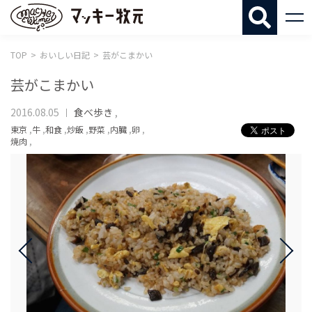
マッキー牧
TOP
おいしい日記
芸がこまかい
芸がこまかい
2016.08.05
食べ歩き
,
東京
,
牛
,
和食
,
炒飯
,
野菜
,
内臓
,
卵
,
焼肉
,