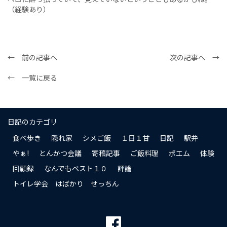
（経験あり）
← 前の記事へ
次の記事へ →
← 一覧に戻る
日記のカテゴリ
食べ歩き
隠れ家
シメご飯
１日１甘
日記
駅弁
やぁ!
とんかつ会議
寄稿記事
ご飯料理
ポエム
体験
回顧録
なんでもベスト１０
評論
トイレ学会 はばかり せっちん