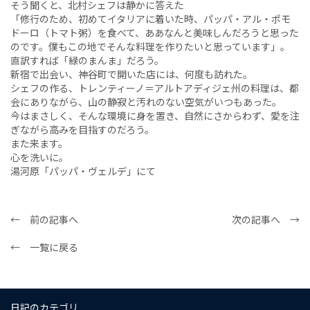
そう聞くと、北村シェフは静かに答えた
「修行のため、初めてイタリアに着いた時、パッパ・アル・ポモ
ドーロ（トマト粥）を食べて、ああなんと美味しんだろうと思った
のです。僕もこの地でそんな料理を作りたいと思っています」。
直訳すれば「緑のまんま」だろう。
新宿で出会い、神谷町で開いた店には、何度も訪れた。
シェフの作る、トレンティーノ＝アルトアディジェ州の料理は、都
会にありながら、山の静寂と汚れのない空気がいつもあった。
今はまさしく、そんな環境に身を置き、自然にさからわず、愛を注
ぎながら高みを目指すのだろう。
また来ます。
心を洗いに。
湯河原「パッパ・ヴェルデ」にて
← 前の記事へ
次の記事へ →
← 一覧に戻る
日記のカテゴリ