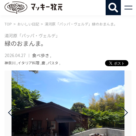
マッキー牧
TOP
おいしい日記
湯河原「パッパ・ヴェルデ」緑のおまんま。
湯河原「パッパ・ヴェルデ」
緑のおまんま。
2026.04.27
食べ歩き
,
神奈川
,
イタリア料理
,
鹿
,
パスタ
,