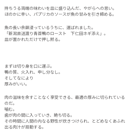
持ちうる両端の味わいを皿に盛り込んだ、やがらへの思い。
ほのかに辛い、パプリカのソースが魚の甘みを引き締める。
魚の長い余韻浸っているうちに、運ばれました。
「新潟直送渡り青首鴨のロースト 下仁田ネギ添え」。
皿が置かれただけで押し黙る。
まずは切り身を口に運ぶ。
鴨の質、火入れ、申し分なし。
そしてなにより
厚みがいい。
肉の滋味を余すことなく享受できる、最適の厚みに切られている
のだ。
噛む。
歯が肉の間に入っていき、絶ち切る。
その時間に人間の内なる野性が炊きつけられ、とどめなくあふれ
出る肉汁が扇動する。