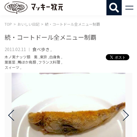
マッキー牧
TOP
おいしい日記
続・コートドール全メニュー制覇
続・コートドール全メニュー制覇
2011.02.11
食べ歩き
,
木ノ実ナッツ類 栗
,
東京
,
白身魚
,
葉茎菜
,
鴨ほか鳥類
,
フランス料理
,
スィーツ
,