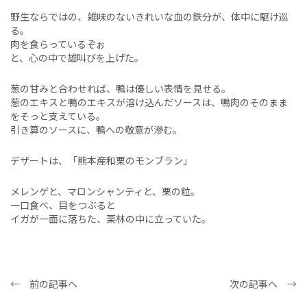
野生ならではの、雑味のないきれいな血の鉄分が、体中に駆け巡
る。
肉を食らっているぞぉ
と、心の中で雄叫びを上げた。
葱の甘みと合わせれば、鴨は優しい表情を見せる。
葱のエキスと鴨のエキスが溶け込んだソースは、鴨肉のそのまま
をそっと支えている。
引き算のソースに、鴨への敬意が滲む。
デザートは、「熊本産和栗のモンブラン」
メレンゲと、マロンシャンティと、栗の粒。
一口食べ、目をつぶると
イガが一面に落ちた、栗林の中に立っていた。
← 前の記事へ
次の記事へ →