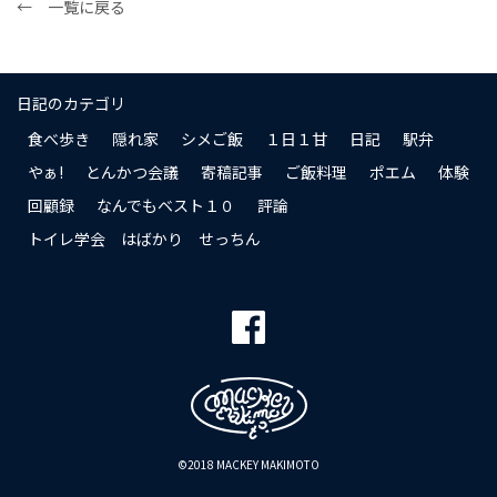
← 一覧に戻る
日記のカテゴリ
食べ歩き
隠れ家
シメご飯
１日１甘
日記
駅弁
やぁ!
とんかつ会議
寄稿記事
ご飯料理
ポエム
体験
回顧録
なんでもベスト１０
評論
トイレ学会 はばかり せっちん
©2018 MACKEY MAKIMOTO