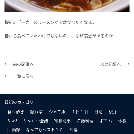
桜新町「一力」のラーメンが突然食べたくなる。
昔から食べていたわけでもないのに、なぜ哀愁があるのか
← 前の記事へ
次の記事へ →
← 一覧に戻る
日記のカテゴリ
食べ歩き
隠れ家
シメご飯
１日１甘
日記
駅弁
やぁ!
とんかつ会議
寄稿記事
ご飯料理
ポエム
体験
回顧録
なんでもベスト１０
評論