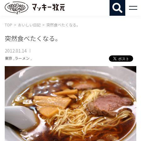
マッキー牧
TOP
おいしい日記
突然食べたくなる。
突然食べたくなる。
2012.01.14
東京
,
ラーメン
,