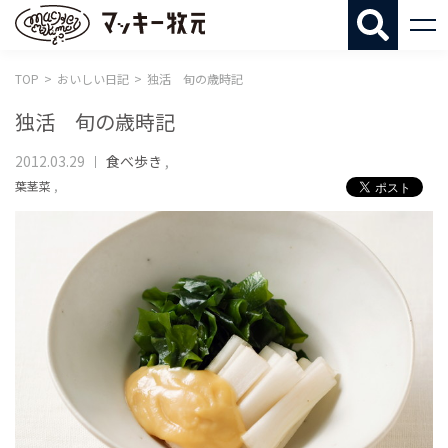
マッキー牧
TOP
おいしい日記
独活 旬の歳時記
独活 旬の歳時記
2012.03.29
食べ歩き
,
葉茎菜
,