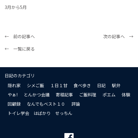
3月から5月
← 前の記事へ
次の記事へ →
← 一覧に戻る
日記のカテゴリ
隠れ家
シメご飯
１日１甘
食べ歩き
日記
駅弁
やぁ!
とんかつ会議
寄稿記事
ご飯料理
ポエム
体験
回顧録
なんでもベスト１０
評論
トイレ学会 はばかり せっちん