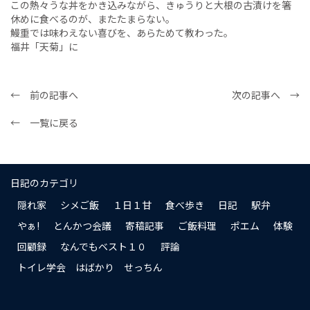
この熱々うな丼をかき込みながら、きゅうりと大根の古漬けを箸
休めに食べるのが、またたまらない。
鰻重では味わえない喜びを、あらためて教わった。
福井「天菊」に
← 前の記事へ
次の記事へ →
← 一覧に戻る
日記のカテゴリ
隠れ家
シメご飯
１日１甘
食べ歩き
日記
駅弁
やぁ!
とんかつ会議
寄稿記事
ご飯料理
ポエム
体験
回顧録
なんでもベスト１０
評論
トイレ学会 はばかり せっちん