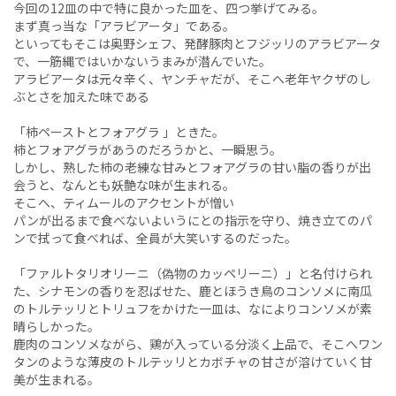
今回の12皿の中で特に良かった皿を、四つ挙げてみる。
まず真っ当な「アラビアータ」である。
といってもそこは奥野シェフ、発酵豚肉とフジッリのアラビアータ
で、一筋縄ではいかないうまみが潜んでいた。
アラビアータは元々辛く、ヤンチャだが、そこへ老年ヤクザのし
ぶとさを加えた味である
「柿ペーストとフォアグラ 」ときた。
柿とフォアグラがあうのだろうかと、一瞬思う。
しかし、熟した柿の老練な甘みとフォアグラの甘い脂の香りが出
会うと、なんとも妖艶な味が生まれる。
そこへ、ティムールのアクセントが憎い
パンが出るまで食べないよいうにとの指示を守り、焼き立てのパ
ンで拭って食べれば、全員が大笑いするのだった。
「ファルトタリオリーニ（偽物のカッペリーニ）」と名付けられ
た、シナモンの香りを忍ばせた、鹿とほうき鳥のコンソメに南瓜
のトルテッリとトリュフをかけた一皿は、なによりコンソメが素
晴らしかった。
鹿肉のコンソメながら、鶏が入っている分淡く上品で、そこへワン
タンのような薄皮のトルテッリとカボチャの甘さが溶けていく甘
美が生まれる。