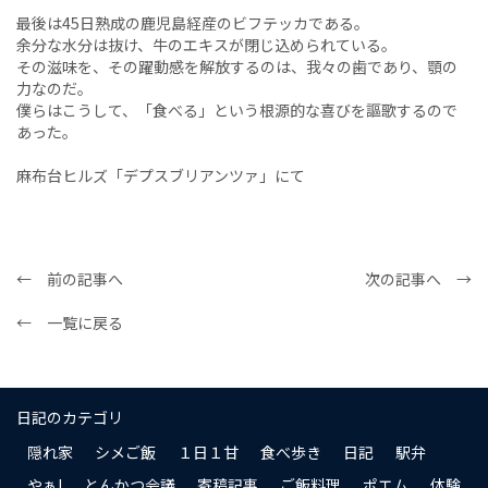
最後は45日熟成の鹿児島経産のビフテッカである。
余分な水分は抜け、牛のエキスが閉じ込められている。
その滋味を、その躍動感を解放するのは、我々の歯であり、顎の
力なのだ。
僕らはこうして、「食べる」という根源的な喜びを謳歌するので
あった。
麻布台ヒルズ「デプスブリアンツァ」にて
← 前の記事へ
次の記事へ →
← 一覧に戻る
日記のカテゴリ
隠れ家
シメご飯
１日１甘
食べ歩き
日記
駅弁
やぁ!
とんかつ会議
寄稿記事
ご飯料理
ポエム
体験