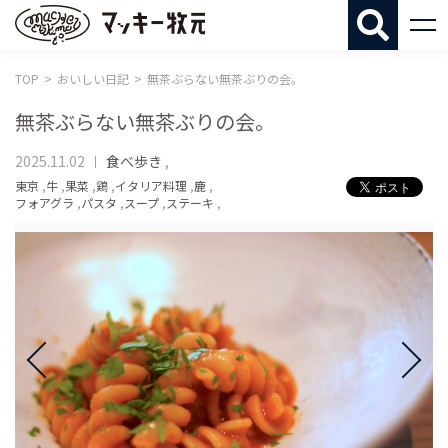
マッキー牧
TOP
おいしい日記
無茶ぶらない無茶ぶりの会。
無茶ぶらない無茶ぶりの会。
2025.11.02
食べ歩き
,
東京
,
牛
,
果菜
,
鶏
,
イタリア料理
,
鹿
,
フォアグラ
,
パスタ
,
スープ
,
ステーキ
,