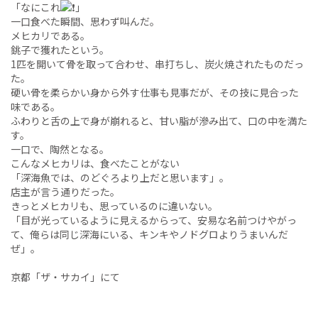
「なにこれ
」
一口食べた瞬間、思わず叫んだ。
メヒカリである。
銚子で獲れたという。
1匹を開いて骨を取って合わせ、串打ちし、炭火焼されたものだっ
た。
硬い骨を柔らかい身から外す仕事も見事だが、その技に見合った
味である。
ふわりと舌の上で身が崩れると、甘い脂が滲み出て、口の中を満た
す。
一口で、陶然となる。
こんなメヒカリは、食べたことがない
「深海魚では、のどぐろより上だと思います」。
店主が言う通りだった。
きっとメヒカリも、思っているのに違いない。
「目が光っているように見えるからって、安易な名前つけやがっ
て、俺らは同じ深海にいる、キンキやノドグロよりうまいんだ
ぜ」。
京都「ザ・サカイ」にて