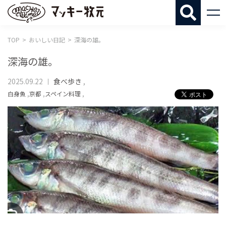
マッキー牧
TOP
おいしい日記
深海の雄。
深海の雄。
2025.09.22
食べ歩き
,
白身魚
,
京都
,
スペイン料理
,