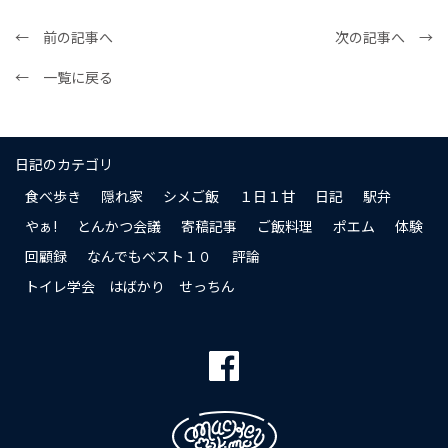
← 前の記事へ
次の記事へ →
← 一覧に戻る
日記のカテゴリ
食べ歩き
隠れ家
シメご飯
１日１甘
日記
駅弁
やぁ!
とんかつ会議
寄稿記事
ご飯料理
ポエム
体験
回顧録
なんでもベスト１０
評論
トイレ学会 はばかり せっちん