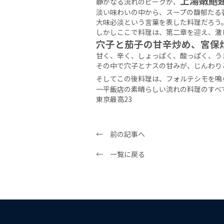
上湯嫩鮑
静かなる流れのピークが、
淡い味わいの中から、スープの馥郁たる
大味必淡という言葉を表した料理だろう
しかしここで料理は、第二章を迎え、激
穴子と茄子の甘辛炒め、宮保
甘く、辛く、しょっぱく、酸っぱく、う
その中で穴子とナスの甘みが、じんわり
そしてこの後料理は、フォルテシモを鳴
一平飯店の素晴らしい流れの料理のすべ
東京最高23
← 前の記事へ
← 一覧に戻る