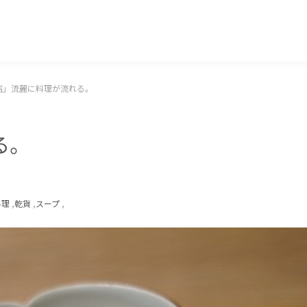
マッキー牧元 MACKEY MAKIMOTO
飯店」流麗に料理が流れる。
れる。
料理
,
乾貨
,
スープ
,