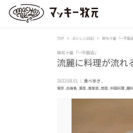
TOP
おいしい日記
麻布十番「一平
麻布十番「一平飯店」
流麗に料理が流
2022.08.01
食べ歩き
,
東京
,
白身魚
,
果菜
,
葉茎菜
,
野菜
,
中国料理
,
麺