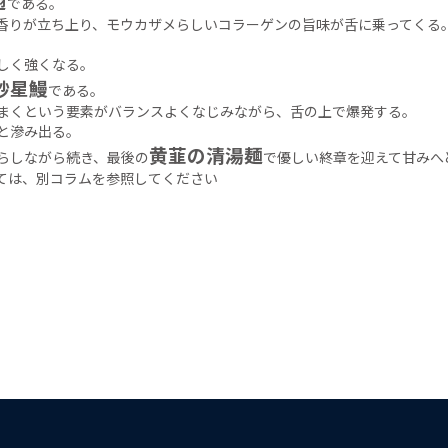
翅
である。
香りが立ち上り、モウカザメらしいコラーゲンの旨味が舌に乗ってくる
。
しく強くなる。
炒星鰻
である。
まくという要素がバランスよくなじみながら、舌の上で爆発する。
と滲み出る。
黄韮の清湯麺
らしながら続き、最後の
で優しい終章を迎えて甘みへ
ては、別コラムを参照してください