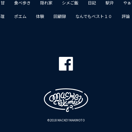
１甘
食べ歩き
隠れ家
シメご飯
日記
駅弁
やぁ
料理
ポエム
体験
回顧録
なんでもベスト１０
評論
©2018 MACKEY MAKIMOTO