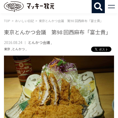
マッキー牧
TOP
おいしい日記
東京とんかつ会議 第98 回西麻布「富士貴」
東京とんかつ会議 第98 回西麻布「富士貴」
2016.08.24
とんかつ会議
,
東京
,
とんかつ
,