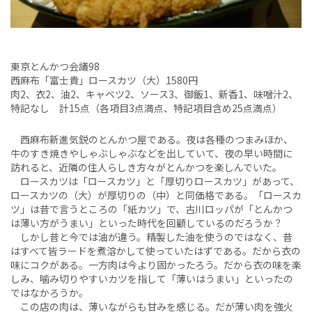
東京とんかつ会議98
西麻布「富士貴」ロースカツ（大）1580円
肉2、衣2、油2、キャベツ2、ソース3、御飯1、新香1、味噌汁2、
特記なし 計15点（各項目3点満点、特記項目含め25点満点）
西麻布新進気鋭のとんかつ屋である。夜は各種のつまみほか、
牛のすき焼きやしゃぶしゃぶなどを出していて、夜の早い時間に
訪れると、近隣の住人らしき方々がとんかつを楽しんでいた。
ロースカツは「ロースカツ」と「厚切りロースカツ」があって、
ロースカツの（大）が厚切りの（中）と同価格である。「ロースカ
ツ」は昔で言うところの「紙カツ」で、古川ロッパが「とんかつ
は薄い方がうまい」といった時代を回顧しているのだろうか？
しかし昔と今では油が違う。精製した油を使うのではなく、昔
はすべて皆ラードを煮溶かして使っていたはずである。だから衣の
味にコクがある。一方肉は今より固かったろう。だから衣の味を楽
しみ、噛み切りやすいカツを指して「薄いはうまい」といったの
ではなかろうか。
この店の肉は、薄いながらも甘みを感じる。だが薄い肉を強火