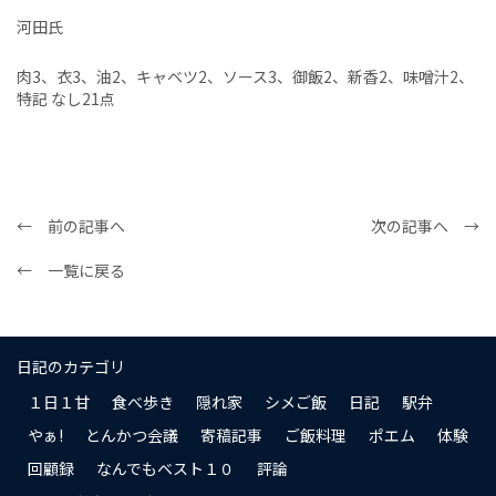
河田氏
肉3、衣3、油2、キャベツ2、ソース3、御飯2、新香2、味噌汁2、
特記 なし21点
← 前の記事へ
次の記事へ →
← 一覧に戻る
日記のカテゴリ
１日１甘
食べ歩き
隠れ家
シメご飯
日記
駅弁
やぁ!
とんかつ会議
寄稿記事
ご飯料理
ポエム
体験
回顧録
なんでもベスト１０
評論