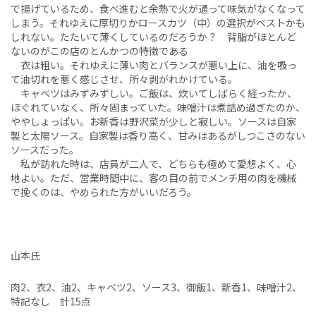
で揚げているため、食べ進むと余熱で火が通って味気がなくなって
しまう。それゆえに厚切りかロースカツ（中）の選択がベストかも
しれない。たたいて薄くしているのだろうか？ 背脂がほとんど
ないのがこの店のとんかつの特徴である
衣は粗い。それゆえに薄い肉とバランスが悪い上に、油を吸っ
て油切れを悪く感じさせ、所々剥がれかけている。
キャベツはみずみずしい。ご飯は、炊いてしばらく経ったか、
ほぐれていなく、所々固まっていた。味噌汁は煮詰め過ぎたのか、
ややしょっぱい。お新香は野沢菜が少しと寂しい。ソースは自家
製と太陽ソース。自家製は香り高く、甘みはあるがしつこさのない
ソースだった。
私が訪れた時は、店員が二人で、どちらも極めて愛想よく、心
地よい。ただ、営業時間中に、客の目の前でメンチ用の肉を機械
で挽くのは、やめられた方がいいだろう。
山本氏
肉2、衣2、油2、キャベツ2、ソース3、御飯1、新香1、味噌汁2、
特記なし 計15点