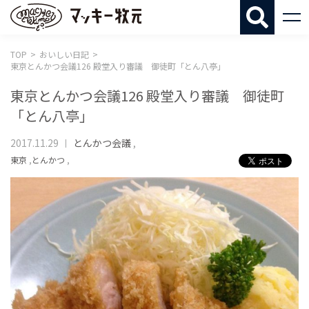
マッキー牧
TOP
おいしい日記
東京とんかつ会議126 殿堂入り審議 御徒町「とん八亭」
東京とんかつ会議126 殿堂入り審議 御徒町
「とん八亭」
2017.11.29
とんかつ会議
,
東京
,
とんかつ
,