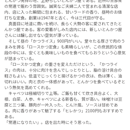
とんかつ発祥の地、上野らしいとんかつ屋である。近所の旦那衆
の常連で賑わう雰囲気。誠実なご夫婦二人で営まれる清潔な店
内、店に入った瞬間に包まれる、甘いラードの香り、昼時のお値
打ちな定食。創業は1947年と古く、今は三代目が守る。
真面目に地道に商いを続け、長らく大勢の客に愛されてきたと
んかつ屋である。客の愛着がしみた店内には、新しいとんかつ屋
さんには醸し出せない空気が漂っている。
そして昼の「かつライス」900円がいい。堂々たる厚さで肉のう
まみを誇る「ロースかつ定食」も素晴らしいが、この庶民的な値
段の中には、安くとも美味しいものを食べてもらおうという心意気
が詰まっている。
「ロースかつ定食」の重さを変えただけという、「かつライ
ス」の肉は、十分に肉汁を含んでしっとりとし、脂の溶け具合の
軽さもよい。低温でじっくりと揚げるかつの衣は、色は薄く、油
切れはいい。肉と衣の一体感があって、とんかつを食べているぞと
いう熱気を高めてくれる。
キャベツは極細切りで上等。ご飯も甘くて炊き具合よく、大
根、白菜、人参、キャベツによる新香も、質が高い。味噌汁は豆
腐と三つ葉、豚肉が一片入った、とん汁風、ソースは甘めであ
る。肉に香りがあって魅了する「ヒレかつ」2100円もおすすめで
ある。
「常連になりたい」。店を出た時にそう思った。