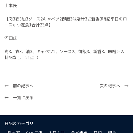
山本氏
【肉3衣3油3ソース2キャベツ2御飯3味噌汁3お新香3特記平日のロ
ースかつ定食1合計23点】
河田氏
肉3、衣3、油3、キャベツ2、ソース2、御飯3、新香3、味噌汁2、
特記なし 21点（
← 前の記事へ
次の記事へ →
← 一覧に戻る
日記のカテゴリ
隠れ家
シメご飯
１日１甘
食べ歩き
日記
駅弁