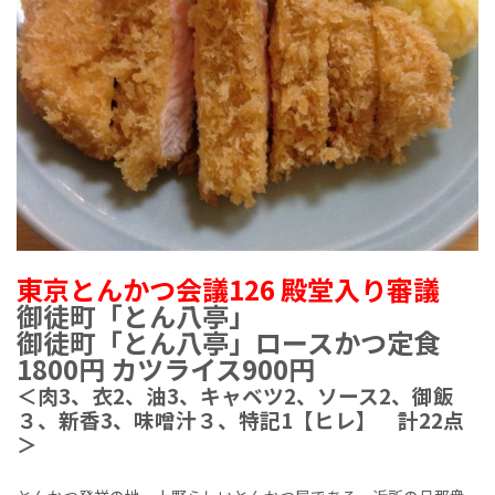
東京とんかつ会議126 殿堂入り審議
御徒町「とん八亭」
御徒町「とん八亭」ロースかつ定食
1800円 カツライス900円
＜肉3、衣2、油3、キャベツ2、ソース2、御飯
３、新香3、味噌汁３、特記1【ヒレ】 計22点
＞