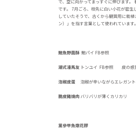
で、空に向かってまっすぐに伸びます。
です。 7月ごろ、枝先に白い小花が密生
していたそうで、古くから観賞用に栽植
ン）」を指す言葉として使われています
鮑魚野菌酥
鮑パイ FB参照
潮式凍馬友
トンユイ FB参照 皮の感
泡椒皮蛋
泡椒が辛いながらエレガント
脆皮豬燒肉
バリバリが薄くカリカリ
黨參甲魚燉花膠