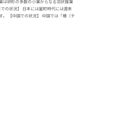
 葉は卵形の多数の小葉からなる羽状複葉
本での状況】 日本には室町時代には渡来
。 【中国での状況】 中国では「椿（チ
。