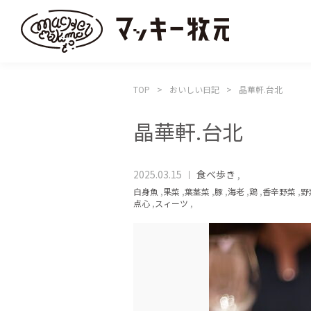
TOP
おいしい日記
晶華軒.台北
晶華軒.台北
2025.03.15
食べ歩き
,
白身魚
,
果菜
,
葉茎菜
,
豚
,
海老
,
鶏
,
香辛野菜
,
野
点心
,
スィーツ
,