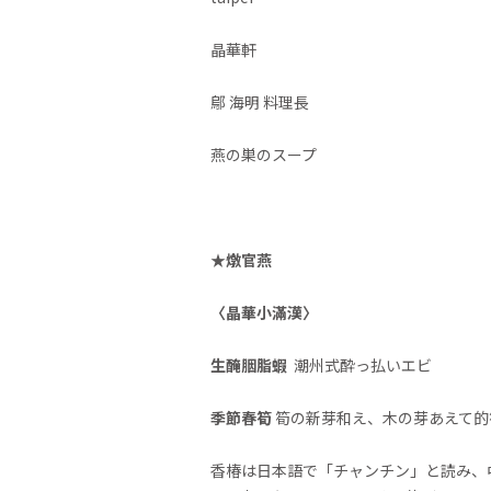
晶華軒
鄔 海明 料理長
燕の巣のスープ
★
燉官燕
〈晶華小滿漢〉
生醃胭脂蝦
潮州式酔っ払いエビ
季節春筍
筍の新芽和え、木の芽あえて的
香椿は日本語で「チャンチン」と読み、中国