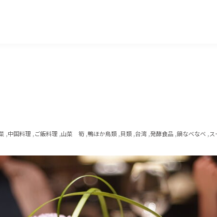
マッキー牧元 MACKEY MAKIMOTO
菜
,
中国料理
,
ご飯料理
,
山菜 筍
,
鴨ほか鳥類
,
貝類
,
台湾
,
発酵食品
,
鍋なべなべ
,
ス