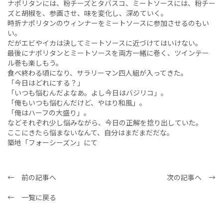
ナポリタンには、粉チーズとタバスコ、ミートソースには、粉チー
ズと胡椒を、参画させ、味を変化し、深めていく。
時折ナポリタンのウィンナーをミートソースに参加させるのもい
い。
だがエビやイカは決してミートソースに近づけてはいけない。
最後にナポリタンとミートソースを両方一緒に巻く、ツインテー
ル巻も楽しもう。
食べ終わる頃になり、サラリーマン四人組が入ってきた。
「今日はどれにする？」
「いつも悩むんだよなあ。よし今日はバジリコ」。
「俺もいつも悩むんだけど、やはり和風」。
「俺はハーフの大盛り」。
などそれぞれ少し悩みながら、今日の正解を捻り出していた。
ここにきたら悩まないなんて、自分はまだまだだな。
築地「フォーシーズン」にて
← 前の記事へ
次の記事へ →
← 一覧に戻る