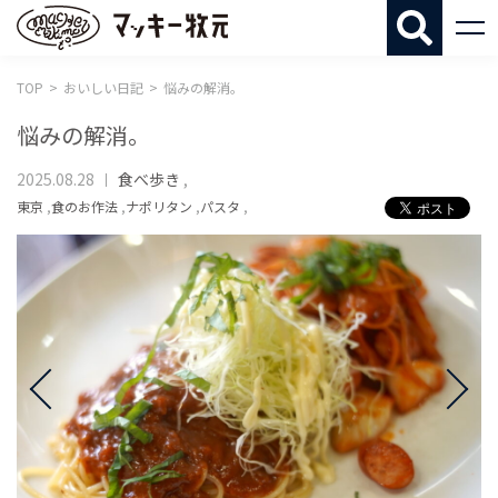
マッキー牧
TOP
おいしい日記
悩みの解消。
悩みの解消。
2025.08.28
食べ歩き
,
東京
,
食のお作法
,
ナポリタン
,
パスタ
,