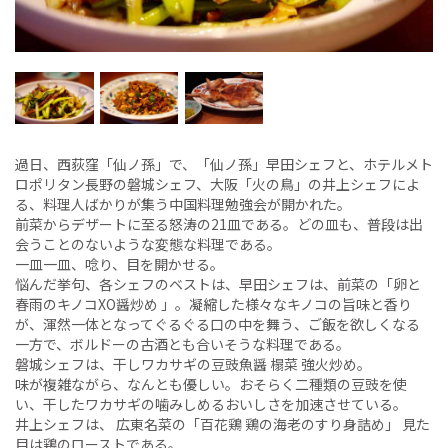
過日、西荻窪「仙ノ孫」で、「仙ノ孫」早田シェフと、ホテルメト
ロポリタン長野の磐城シェフ、大阪「火の鳥」の井上シェフによ
る、料理人ばかりが集う中国料理勉強会が開かれた。
前菜からデザートに至る怒涛の21皿である。どの皿も、普段は出
会うことのないような変態な料理である。
一皿一皿、唸り、目を開かせる。
悩んだ挙句、各シェフのベストは、早田シェフは、前菜の「卵と
春雨のキノコXO醤炒め 」。凝縮した様々なキノコの旨味と香り
が、渾然一体となってぐるぐる口の中を舞う、ご飯を欲しくなる
一方で、ボルドーの古酒とも合いそうな料理である。
磐城シェフは、干しワカサギの豆豉魚醤 榻菜 強火炒め。
味が複雑ながら、なんとも優しい。おそらく二種類の豆豉を使
い、干したワカサギの噛みしめるおいしさを加速させている。
井上シェフは、 広東名菜の「百花鶏 鶏の海老のすり身詰め」 見た
目は鶏のローストである。