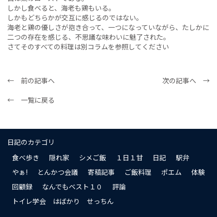
しかし食べると、海老も鶏もいる。
しかもどちらかが交互に感じるのではない。
海老と鶏の優しさが抱き合って、一つになっていながら、たしかに
二つの存在を感じる、不思議な味わいに魅了された。
さてそのすべての料理は別コラムを参照してください
← 前の記事へ
次の記事へ →
← 一覧に戻る
日記のカテゴリ
食べ歩き
隠れ家
シメご飯
１日１甘
日記
駅弁
やぁ!
とんかつ会議
寄稿記事
ご飯料理
ポエム
体験
回顧録
なんでもベスト１０
評論
トイレ学会 はばかり せっちん