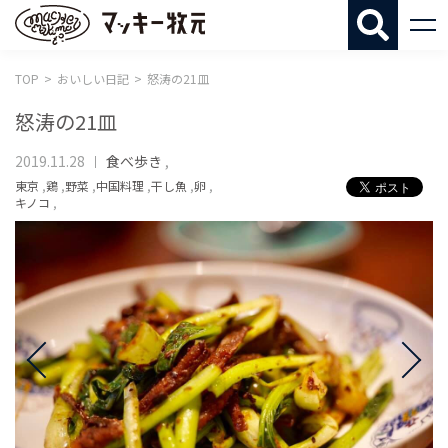
マッキー牧
TOP
おいしい日記
怒涛の21皿
怒涛の21皿
2019.11.28
食べ歩き
,
東京
,
鶏
,
野菜
,
中国料理
,
干し魚
,
卵
,
キノコ
,