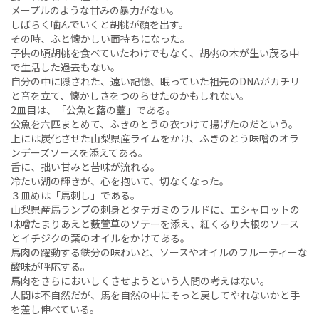
メープルのような甘みの暴力がない。
しばらく噛んでいくと胡桃が顔を出す。
その時、ふと懐かしい面持ちになった。
子供の頃胡桃を食べていたわけでもなく、胡桃の木が生い茂る中
で生活した過去もない。
自分の中に隠された、遠い記憶、眠っていた祖先のDNAがカチリ
と音を立て、懐かしさをつのらせたのかもしれない。
2皿目は、「公魚と蕗の薹」である。
公魚を六匹まとめて、ふきのとうの衣つけて揚げたのだという。
上には炭化させた山梨県産ライムをかけ、ふきのとう味噌のオラ
ンデーズソースを添えてある。
舌に、拙い甘みと苦味が流れる。
冷たい湖の輝きが、心を抱いて、切なくなった。
３皿めは「馬刺し」である。
山梨県産馬ランプの刺身とタテガミのラルドに、エシャロットの
味噌たまりあえと藪萱草のソテーを添え、紅くるり大根のソース
とイチジクの葉のオイルをかけてある。
馬肉の躍動する鉄分の味わいと、ソースやオイルのフルーティーな
酸味が呼応する。
馬肉をさらにおいしくさせようという人間の考えはない。
人間は不自然だが、馬を自然の中にそっと戻してやれないかと手
を差し伸べている。