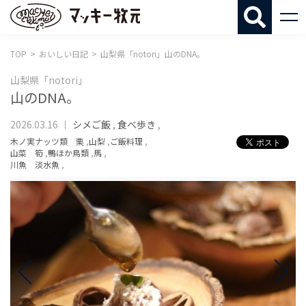
マッキー牧
TOP
おいしい日記
山梨県「notori」山のDNA。
山梨県「notori」
山のDNA。
2026.03.16
シメご飯
,
食べ歩き
,
木ノ実ナッツ類 栗
,
山梨
,
ご飯料理
,
山菜 筍
,
鴨ほか鳥類
,
馬
,
川魚 淡水魚
,