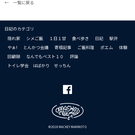
← 一覧に戻る
日記のカテゴリ
隠れ家
シメご飯
１日１甘
食べ歩き
日記
駅弁
やぁ!
とんかつ会議
寄稿記事
ご飯料理
ポエム
体験
回顧録
なんでもベスト１０
評論
トイレ学会 はばかり せっちん
©2018 MACKEY MAKIMOTO