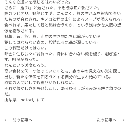
そんな心遣いを感じる味わいだった。
さらに「鯉 熊」と題された、不思議な皿が出された。
鯉のラビオリ、野芹とネギ、にんにく、鯉の生ハムを熊肉で巻い
たものが合わされ、キノコと鯉の出汁によるスープが添えられる。
食べれば、果たして鯉と熊は合うのか、という浅はかな人間の想
像を霧散させる。
野草、茸、熊、鯉、山中の生き物たちは繋がっている。
犯してはならない森の、毅然たる気品が漂っている。
この料理だけではない。
都会に住む我々が背負った、身体に合わない殻を破り、削ぎ落と
す、明澄があった。
なんという透度だろう。
高い食材を何一つ使っていなくとも、森の中の見えない光を探し
出し、新たな価値を知ろうとする自分が生まれ始めている。
原始の人間としても喜びかもしれない。
それが懐かしさを呼び起こし、あらゆるしがらみから解き放つの
だ。
山梨県「notori」にて
← 前の記事へ
次の記事へ →