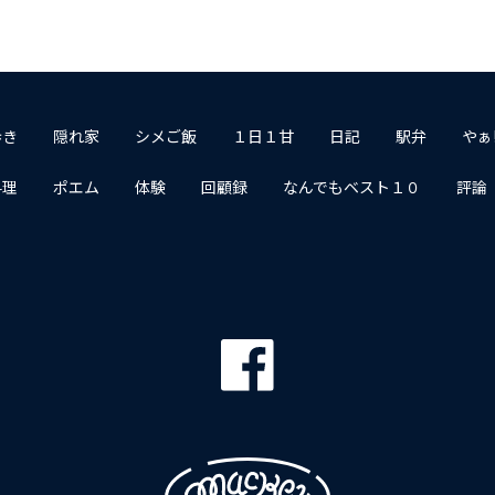
歩き
隠れ家
シメご飯
１日１甘
日記
駅弁
やぁ
料理
ポエム
体験
回顧録
なんでもベスト１０
評論