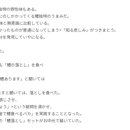
独特の野性味もある。
にのしかかってくる鱧独特のうまみだ。
味と無意識に比較している。
かったものが普通になってしまう<「知る悲しみ」がつきまとう。
分を発見していやになる。
た。
も「鱧の落とし」を食べ
の鱧あります」と聞いては
ますと聞いては、落としを食べた。
感じさせ、
ょう」>という疑問を沸かせ、
屋で鱧食べるバカ」を実践することとなった。
の「鱧落とし」セットがお中元で届いていた。