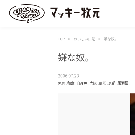
TOP
おいしい日記
嫌な奴。
嫌な奴。
2006.07.23
東京
,
和食
,
白身魚
,
大阪
,
割烹
,
京都
,
居酒屋
,