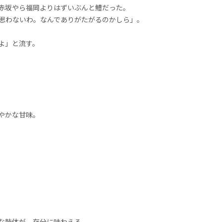
赤坂やら福岡よりはずいぶんと鱧だった。
は思わないわ。なんでありがたがるのかしら」。
よ」と流す。
。
。
やかな甘味。
な肢体が、存分に味わえる、