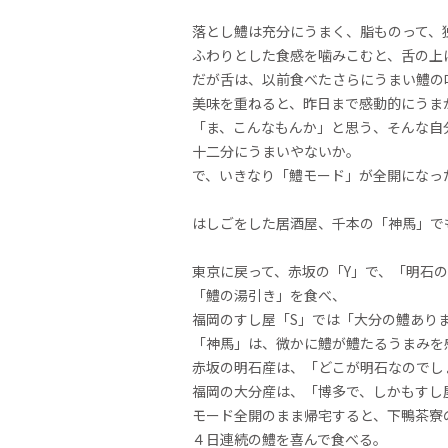
落とし鱧は充分にうまく、脂ものって、
ふわりとした食感を噛みこむと、舌の上
だが舌は、以前食べたさらにうまい鱧の
美味を重ねると、昨日まで感動的にうま
「ま、こんなもんか」と思う、そんな自
十二分にうまいやないか。
で、いきなり「鱧モード」が全開になっ
はしごをした居酒屋、千本の「神馬」で
東京に戻って、赤坂の「Y」で、「明石
「鱧の湯引き」を食べ、
福岡のすし屋「S」では「大分の鱧あり
「神馬」は、微かに鱧が鱧たるうまみを
赤坂の明石産は、「どこが明石なのでし
福岡の大分産は、「博多で、しかもすし
モード全開のまま帰宅すると、下鴨茶寮
４日連続の鱧を喜んで食べる。