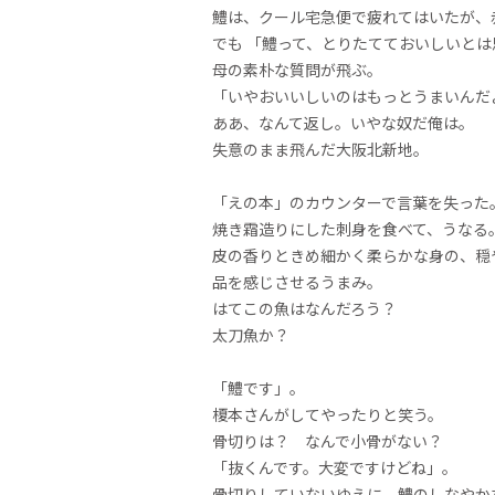
鱧は、クール宅急便で疲れてはいたが、
でも 「鱧って、とりたてておいしいと
母の素朴な質問が飛ぶ。
「いやおいいしいのはもっとうまいんだ
ああ、なんて返し。いやな奴だ俺は。
失意のまま飛んだ大阪北新地。
「えの本」のカウンターで言葉を失った
焼き霜造りにした刺身を食べて、うなる
皮の香りときめ細かく柔らかな身の、穏
品を感じさせるうまみ。
はてこの魚はなんだろう？
太刀魚か？
「鱧です」。
榎本さんがしてやったりと笑う。
骨切りは？ なんで小骨がない？
「抜くんです。大変ですけどね」。
骨切りしていないゆえに、鱧のしなやか