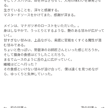
そしてアスパラは、命をみなぎらせて、大地の味わいを爆発させ
る。
生きていることを、深々と感謝する。
マスタードソースをかけてまた、感謝が深まる。
メインは、マナガツオのローストをいただいた。。
身はしなやかで、うっとりとするような、艶のある甘みが広がって
いく。
甘すぎない甘みは、上品ながら、奥底に官能をくすぐる魔性が潜
む甘みである。
ちょいと色っぽい、常磐津のお師匠さんといった感じだろうか。
そして腹身の食感はどうしたことだろう。
まるでムースのように舌の上に広がっていく。
繊維はどこへ行った？
その食感といけない甘みが溶け合って、 僕は遠くを見つめなが
ら、ゆっくりと失神していった。
← 前の記事へ
次の記事へ →