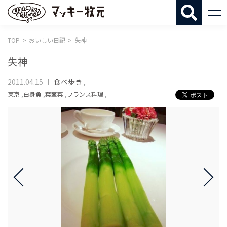
マッキー牧
TOP
おいしい日記
失神
失神
2011.04.15
食べ歩き
,
東京
,
白身魚
,
葉茎菜
,
フランス料理
,