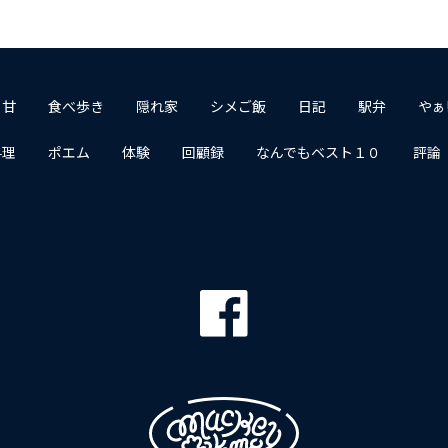
１甘
食べ歩き
隠れ家
シメご飯
日記
駅弁
やぁ
料理
ポエム
体験
回顧録
なんでもベスト１０
評論