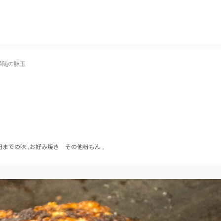
マッキー牧元 MACKEY MAKIMOTO
婦随の豚玉
円までの味
,
お好み焼き その他粉もん
,