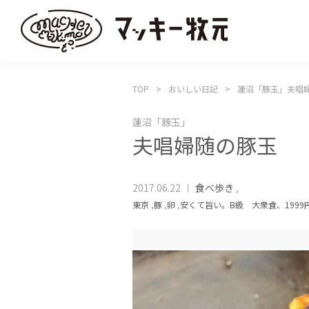
TOP
おいしい日記
蓮沼「豚玉」夫唱
蓮沼「豚玉」
夫唱婦随の豚玉
2017.06.22
食べ歩き
,
東京
,
豚
,
卵
,
安くて旨い。B級 大衆食、1999