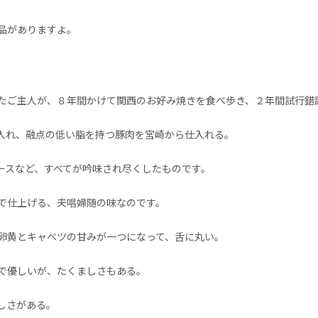
品がありますよ。
たご主人が、８年間かけて関西のお好み焼きを食べ歩き、２年間試行錯
入れ、融点の低い脂を持つ豚肉を宮崎から仕入れる。
ースなど、すべてが吟味され尽くしたものです。
で仕上げる、夫唱婦随の味なのです。
卵黄とキャベツの甘みが一つになって、舌に丸い。
で優しいが、たくましさもある。
しさがある。