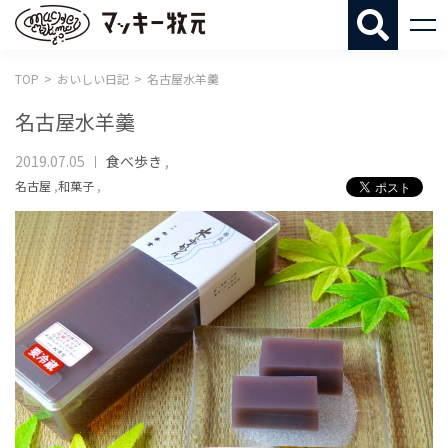
マッキー牧
TOP
おいしい日記
名古屋水羊羹
名古屋水羊羹
2019.07.05
食べ歩き
,
名古屋
,
和菓子
,