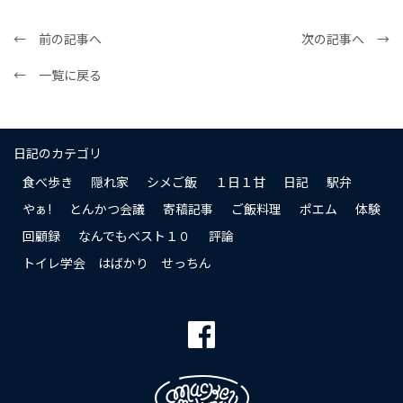
← 前の記事へ
次の記事へ →
← 一覧に戻る
日記のカテゴリ
食べ歩き
隠れ家
シメご飯
１日１甘
日記
駅弁
やぁ!
とんかつ会議
寄稿記事
ご飯料理
ポエム
体験
回顧録
なんでもベスト１０
評論
トイレ学会 はばかり せっちん