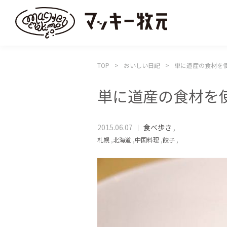
TOP
おいしい日記
単に道産の食材を
単に道産の食材を
2015.06.07
食べ歩き
,
札幌
,
北海道
,
中国料理
,
餃子
,