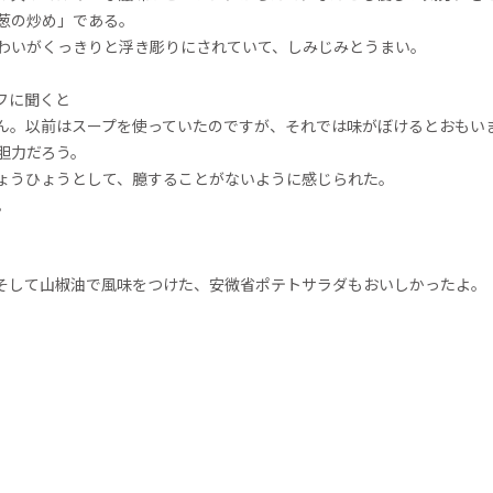
葱の炒め」である。
わいがくっきりと浮き彫りにされていて、しみじみとうまい。
フに聞くと
ん。以前はスープを使っていたのですが、それでは味がぼけるとおもい
胆力だろう。
ょうひょうとして、臆することがないように感じられた。
。
そして山椒油で風味をつけた、安微省ポテトサラダもおいしかったよ。