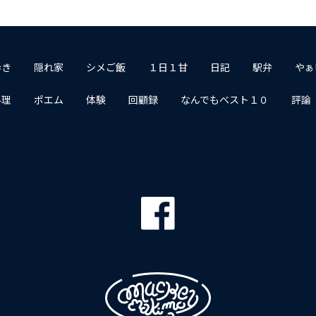
歩き
隠れ家
シメご飯
１日１甘
日記
駅弁
やぁ
料理
ポエム
体験
回顧録
なんでもベスト１０
評論