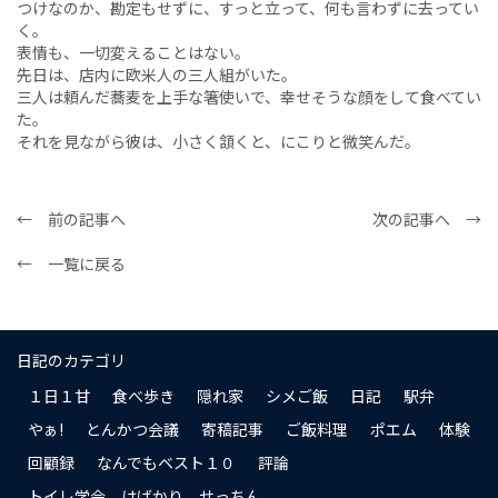
つけなのか、勘定もせずに、すっと立って、何も言わずに去ってい
く。
表情も、一切変えることはない。
先日は、店内に欧米人の三人組がいた。
三人は頼んだ蕎麦を上手な箸使いで、幸せそうな顔をして食べてい
た。
それを見ながら彼は、小さく頷くと、にこりと微笑んだ。
← 前の記事へ
次の記事へ →
← 一覧に戻る
日記のカテゴリ
１日１甘
食べ歩き
隠れ家
シメご飯
日記
駅弁
やぁ!
とんかつ会議
寄稿記事
ご飯料理
ポエム
体験
回顧録
なんでもベスト１０
評論
トイレ学会 はばかり せっちん