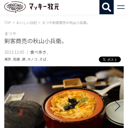
マッキー牧
TOP
おいしい日記
まつや剣客商売の秋山小兵衛。
まつや
剣客商売の秋山小兵衛。
2023.12.05
食べ歩き
,
東京
,
和食
,
鶏
,
キノコ
,
そば
,