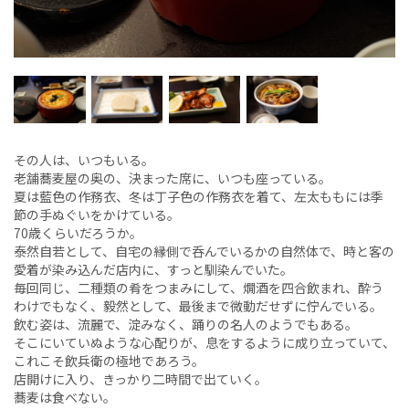
その人は、いつもいる。
老舗蕎麦屋の奥の、決まった席に、いつも座っている。
夏は藍色の作務衣、冬は丁子色の作務衣を着て、左太ももには季
節の手ぬぐいをかけている。
70歳くらいだろうか。
泰然自若として、自宅の縁側で呑んでいるかの自然体で、時と客の
愛着が染み込んだ店内に、すっと馴染んでいた。
毎回同じ、二種類の肴をつまみにして、燗酒を四合飲まれ、酔う
わけでもなく、毅然として、最後まで微動だせずに佇んでいる。
飲む姿は、流麗で、淀みなく、踊りの名人のようでもある。
そこにいていぬような心配りが、息をするように成り立っていて、
これこそ飲兵衛の極地であろう。
店開けに入り、きっかり二時間で出ていく。
蕎麦は食べない。