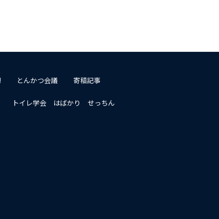
!
とんかつ会議
寄稿記事
トイレ学会 はばかり せっちん