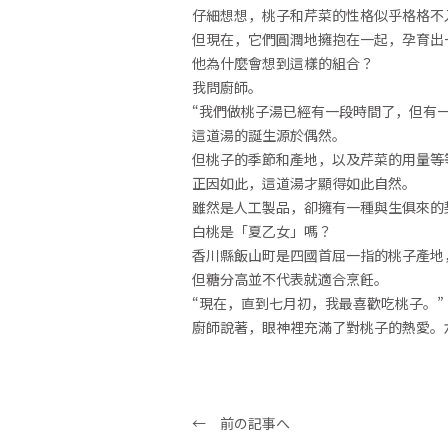
仔細想想，桃子和芹菜的性格似乎格格不
但現在，它們圓潤地擁抱在一起，孕育出
他為什麼會想到這樣的組合？
我問廚師。
“我們做桃子湯已經有一段時間了，但有
這道湯的誕生源於偶然。
但桃子的季節和產地，以及芹菜的用量等
正因如此，這道湯才顯得如此自然。
雖然是人工製品，卻擁有一種與生俱來的
白桃是「夏乙女」嗎？
香川縣飯山町是四國首屈一指的桃子產地
但糖分高並不代表就適合烹飪。
“現在，直到七月初，我最喜歡吃桃子。”
廚師說著，眼神裡充滿了對桃子的熱愛。六本
← 前の記事へ