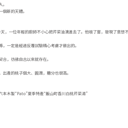
入。
一個新的天體。
一天，一位年輕的廚師不小心把芹菜油滴進去了。他嚐了嘗，發現了意想不
等，一定是經過反覆試驗精心考慮才做出的。
契合，彷彿自古以來就存在。
，出產的桃子個大、圓潤，糖分也很高。
木製“Pato”夏季特產“飯山町香川白桃芹菜湯”