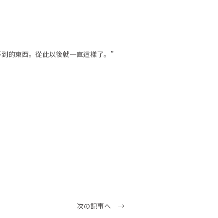
到的東西。從此以後就一直這樣了。”
次の記事へ →