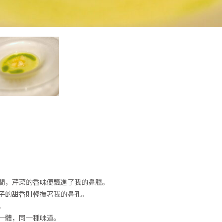
間，芹菜的香味便飄進了我的鼻腔。
子的甜香則輕撫著我的鼻孔。
。
一體，同一種味道。