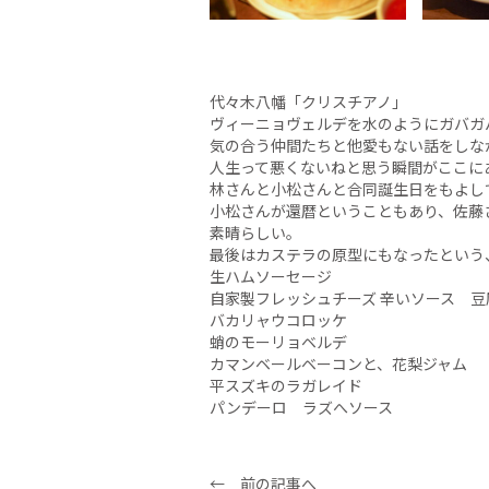
代々木八幡「クリスチアノ」
ヴィーニョヴェルデを水のようにガバガ
気の合う仲間たちと他愛もない話をしな
人生って悪くないねと思う瞬間がここに
林さんと小松さんと合同誕生日をもよし
小松さんが還暦ということもあり、佐藤
素晴らしい。
最後はカステラの原型にもなったという
生ハムソーセージ
自家製フレッシュチーズ 辛いソース 豆
バカリャウコロッケ
蛸のモーリョベルデ
カマンベールベーコンと、花梨ジャム
平スズキのラガレイド
パンデーロ ラズへソース
← 前の記事へ