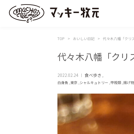
TOP
おいしい日記
代々木八幡「クリ
代々木八幡「クリ
2022.02.24
食べ歩き
,
白身魚
,
東京
,
シャルキュトリー
,
甲殻類
,
揚げ物