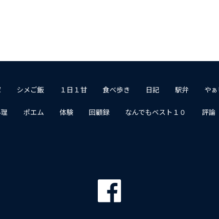
家
シメご飯
１日１甘
食べ歩き
日記
駅弁
やぁ
料理
ポエム
体験
回顧録
なんでもベスト１０
評論