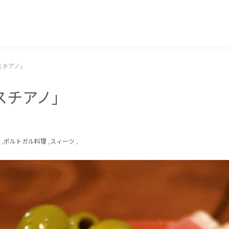
マッキー牧元 MACKEY MAKIMOTO
スチアノ」
スチアノ」
,
ポルトガル料理
,
スィーツ
,