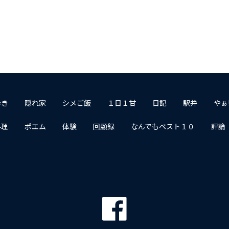
歩き
隠れ家
シメご飯
１日１甘
日記
駅弁
やぁ
料理
ポエム
体験
回顧録
なんでもベスト１０
評論