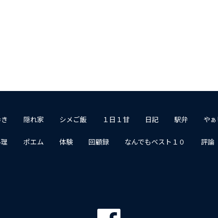
歩き
隠れ家
シメご飯
１日１甘
日記
駅弁
やぁ
料理
ポエム
体験
回顧録
なんでもベスト１０
評論