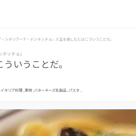
マッキー牧元 MACKEY MAKIMOTO
ア・シチリアーナ・ドンチッチョ」人生を楽しむとはこういうことだ。
ンチッチョ」
こういうことだ。
,
イタリア料理
,
果物
,
バターチーズ乳製品
,
パスタ
,