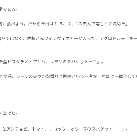
堂である。
何か食べよう。だから今日は１.５、２、1の夫人で臨もうと決めた」
盛りではなく、佐藤と赤ワインヴィネガーが入った、アグロドルチェを
テ産ピスタチオとアサリ、レモンのスパゲットーニ」。
と食感、レモンの爽やかな香りと酸味という三者が、見事に一体化して
を上げた。
ーとアンチョビ、トマト、リコッタ、オリーブのスパゲットーニ」。