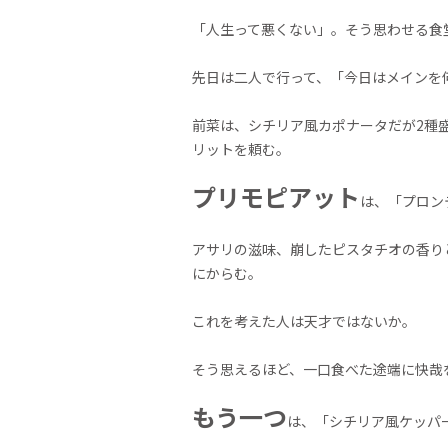
「人生って悪くない」。そう思わせる食
先日は二人で行って、「今日はメインを
前菜は、シチリア風カポナータだが2種
リットを頼む。
プリモピアット
は、「プロン
アサリの滋味、崩したピスタチオの香り
にからむ。
これを考えた人は天才ではないか。
そう思えるほど、一口食べた途端に快哉
もう一つ
は、「シチリア風ケッパ