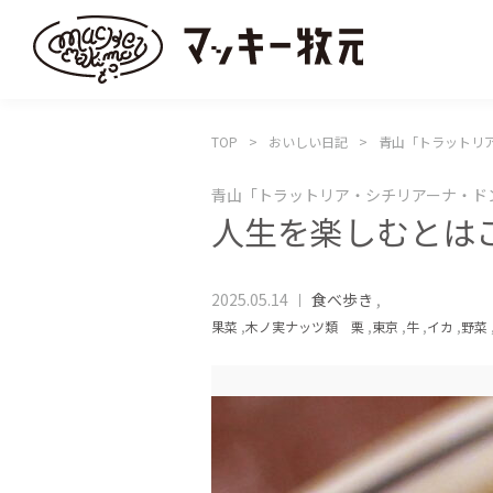
TOP
おいしい日記
青山「トラットリ
青山「トラットリア・シチリアーナ・ド
人生を楽しむとは
2025.05.14
食べ歩き
,
果菜
,
木ノ実ナッツ類 栗
,
東京
,
牛
,
イカ
,
野菜