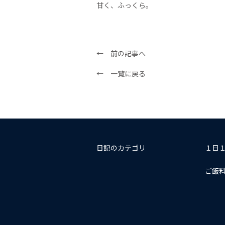
甘く、ふっくら。
← 前の記事へ
← 一覧に戻る
日記のカテゴリ
１日
ご飯