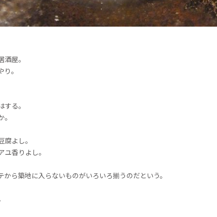
居酒屋。
やり。
はする。
か。
豆腐よし。
アユ香りよし。
テから築地に入らないものがいろいろ揃うのだという。
。