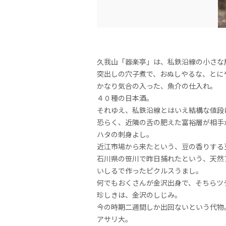
久我山「器楽亭」は、私鉄沿線の小さな
突出しの穴子煮で、おぬしやるな、とに
かなり気合の入った、魚介の仕入れ。
４０種の日本酒。
それゆえ、私鉄沿線とはいえ結構な値段
恐らく、近隣の舌の肥えた富裕層が相手
ハタの刺身よし。
近江市場から来たという、豆の香りする
石川県の笹川で昨日捕れたという、天然
いしるで作ったピクルスうまし。
何でもおくさんが金沢出身で、そちらツ
珍しきは、金沢のしじみ。
今の時期二週間しか出回ないという代物
アサリ大。