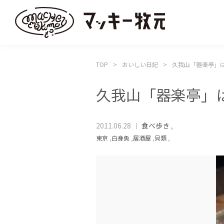
TOP
おいしい日記
久我山「器楽亭」
久我山「器楽亭」
2011.06.28
食べ歩き
,
東京
,
白身魚
,
居酒屋
,
貝類
,