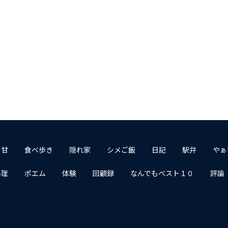
１甘
食べ歩き
隠れ家
シメご飯
日記
駅弁
やぁ
料理
ポエム
体験
回顧録
なんでもベスト１０
評論