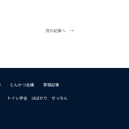
次の記事へ →
!
とんかつ会議
寄稿記事
トイレ学会 はばかり せっちん