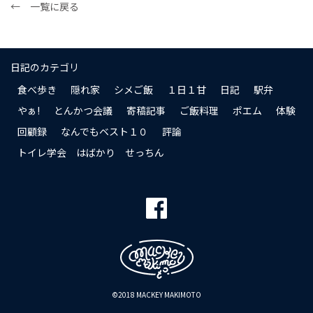
← 一覧に戻る
日記のカテゴリ
食べ歩き
隠れ家
シメご飯
１日１甘
日記
駅弁
やぁ!
とんかつ会議
寄稿記事
ご飯料理
ポエム
体験
回顧録
なんでもベスト１０
評論
トイレ学会 はばかり せっちん
©2018 MACKEY MAKIMOTO