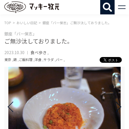
マッキー牧
TOP
おいしい日記
銀座「バー保志」ご無沙汰しておりました。
銀座「バー保志」
ご無沙汰しておりました。
2023.10.30
食べ歩き
,
東京
,
鶏
,
ご飯料理
,
洋食
,
サラダ
,
バー
,