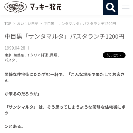
マッキー牧
TOP
おいしい日記
中目黒「サンタマルタ」パスタランチ1200円
中目黒「サンタマルタ」パスタランチ1200円
1999.04.28
東京
,
葉茎菜
,
イタリア料理
,
貝類
,
パスタ
,
閑静な住宅街にたたずむ一軒で、
「こんな場所で果たしてお客さ
ん
が来るのだろうか」
「サンタマルタ」
は、そう思って
しまうような閑静な住宅街にポ
ツ
ンとある。