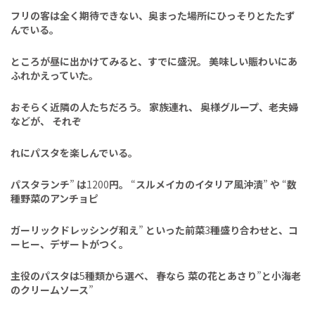
フリの客は全く期待で
きない、奥まった場所にひっそり
とたたず
んでいる。
ところが昼に出かけてみると、
すでに盛況。
美味しい賑わいにあ
ふれかえっていた。
おそらく近隣
の人たちだろう。
家族連れ、
奥様グ
ループ、老夫婦
などが、
それぞ
れにパスタを楽しんでいる。
パスタランチ
”
は
1200
円。
“
スルメイカのイタリア風沖
漬
”
や
“
数
種野菜のアンチョピ
ガーリックドレッシング和え
”
と
いった前菜
3
種盛り合わせと、
コ
ーヒー、デザートがつく。
主役のパスタは
5
種類から選
べ、
春なら
菜の花とあさり
”
と小海老
のクリームソース
”