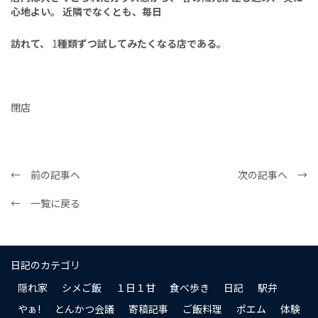
心地よい。
近隣でなくとも、毎日
訪れて、
1
種類ずつ試してみたく
なる店である。
閉店
← 前の記事へ
次の記事へ →
← 一覧に戻る
日記のカテゴリ
隠れ家
シメご飯
１日１甘
食べ歩き
日記
駅弁
やぁ!
とんかつ会議
寄稿記事
ご飯料理
ポエム
体験