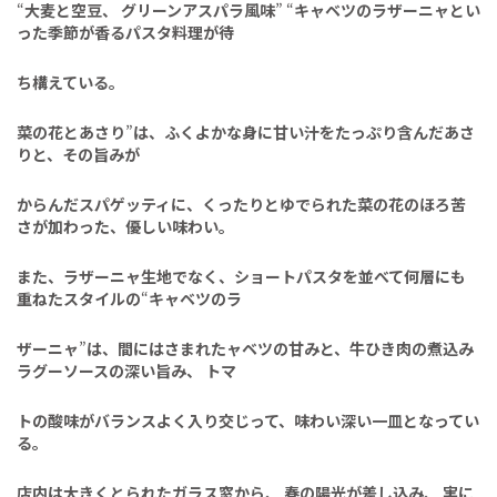
“
大麦と空豆、
グリーンアスパラ風
味
” “
キャベツのラザーニャと
い
った季節が香るパスタ料理が待
ち構えている。
菜の花とあさり
”
は、ふくよかな身に甘い汁をたっ
ぷり含んだあさ
りと、その旨みが
からんだスパゲッティに、くった
りとゆでられた菜の花のほろ苦
さ
が加わった、優しい味わい。
また、ラザーニャ生地でなく、
ショートパスタを並べて何層にも
重ねたスタイルの
“
キャベツのラ
ザーニャ
”
は、間にはさまれた
ャベツの甘みと、牛ひき肉の煮込
み
ラグーソースの深い旨み、
トマ
トの酸味がバランスよく入り交じ
って、味わい深い一皿となってい
る。
店内は大きくとられたガラス窓
から、
春の陽光が差し込み、
実に