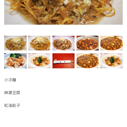
小子麺
麻婆豆腐
紅油餃子