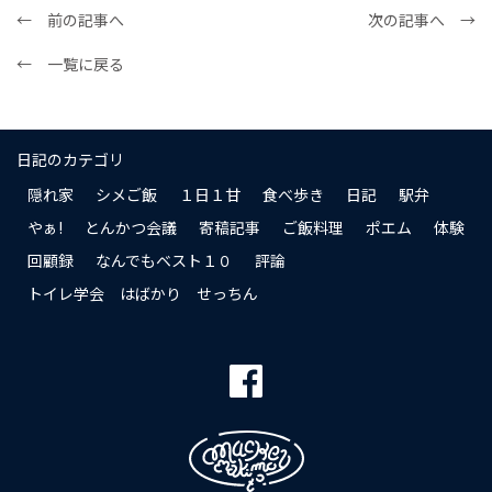
← 前の記事へ
次の記事へ →
← 一覧に戻る
日記のカテゴリ
隠れ家
シメご飯
１日１甘
食べ歩き
日記
駅弁
やぁ!
とんかつ会議
寄稿記事
ご飯料理
ポエム
体験
回顧録
なんでもベスト１０
評論
トイレ学会 はばかり せっちん