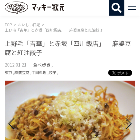
マッキー牧
TOP
おいしい日記
上野毛「吉華」と赤坂「四川飯店」 麻婆豆腐と紅油餃子
上野毛「吉華」と赤坂「四川飯店」 麻婆豆
腐と紅油餃子
2012.01.21
食べ歩き
,
東京
,
麻婆豆腐
,
中国料理
,
餃子
,