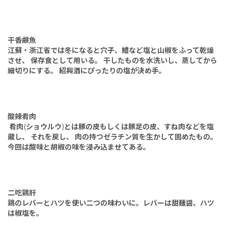
干香鹸魚
江蘇・浙江省では冬になると穴子、鱧など塩と山椒をふって乾燥
させ、
保存食として用いる。
干したものを水洗いし、蒸してから
細切りにする。
紹興酒にぴったりの塩が決め手。
酸辣肴肉
肴肉
(
ショウルウ
)
とは豚の皮もしくは豚足の皮、すね肉などを塩
蔵し、
それを戻し、
肉の持つゼラチン質を生かして固めたもの。
今回は酸味と胡椒の味を浸み込ませてある。
二吃鶏肝
鶏のレバーとハツを使い二つの味わいに。レバーは甜麺醤、ハツ
は椒塩を。