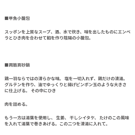
■
甲魚小籠包
スッポンを上質なスープ、酒、水で炊き、味を出したものにエンペ
ラとひき肉を合わせて餡を作り陰陽の小籠包。
■
両筋頁砂鍋
鶏一羽ならではの清らかな味。
塩を一切入れず、鶏だけの清湯。
グルテンを作り、油でゆっくりと揚げピンポン玉のような大きさ
に仕上げる。
その中にひき
肉を詰める。
もう一方は湯葉を使用し、
生姜、
干しシイタケ、
たけのこの風味
を入れて湯葉で巻きあげる。この二つを清湯に入れて。