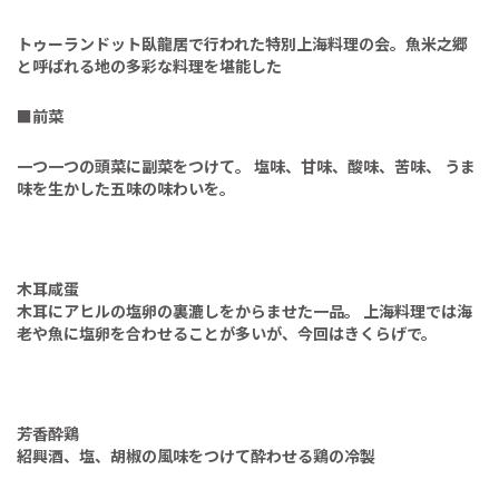
トゥーランドット臥龍居で行われた特別上海料理の会。魚米之郷
と呼ばれる地の多彩な料理を堪能した
■
前菜
一つ一つの頭菜に副菜をつけて。
塩味、甘味、酸味、苦味、
うま
味を生かした五味の味わいを。
木耳咸蛋
木耳にアヒルの塩卵の裏漉しをからませた一品。
上海料理では海
老や魚に塩卵を合わせることが多いが、今回はきくらげで。
芳香酔鶏
紹興酒、塩、胡椒の風味をつけて酔わせる鶏の冷製