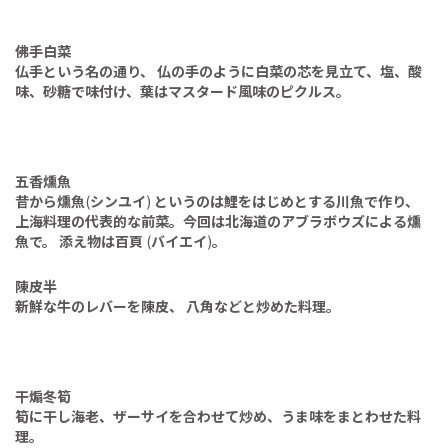
佛手白菜
仏手という名の通り、
仏の手のように白菜の芯を見立て、塩、酸
味、砂糖で味付け、葉はマスタード風味のピクルス。
五香燻魚
昔から燻魚
(
シンユイ
)
というのは鯉をはじめとする川魚で作り、
上海料理の代表的な前菜。今回は北海道のアブラボウズによる燻
魚で。
添え物は百頁
(
バイエイ
)
。
陳皮半
新鮮な牛のレバーを陳皮、
八角などと炒めた料理。
干煽冬筍
筍に干し海老、ザーサイを合わせて炒め、うま味をまとわせた料
理。