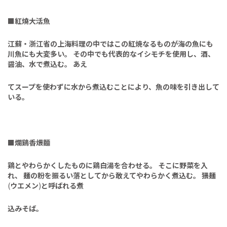
■
紅燒大活魚
江蘇・浙江省の上海料理の中ではこの紅焼なるものが海の魚にも
川魚にも大変多い。
その中でも代表的なイシモチを使用し、酒、
醤油、水で煮込む。
あえ
てスープを使わずに水から煮込むことにより、魚の味を引き出して
いる。
■
爛鷄香煨麵
鶏とやわらかくしたものに鶏白湯を合わせる。
そこに野菜を入
れ、
麺の粉を振るい落としてから敢えてやわらかく煮込む。
猥麺
(
ウエメン
)
と呼ばれる煮
込みそば。