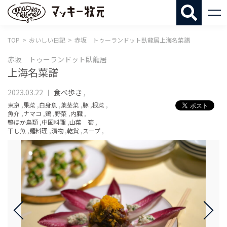
マッキー牧
TOP
おいしい日記
赤坂 トゥーランドット臥龍居上海名菜譜
赤坂 トゥーランドット臥龍居
上海名菜譜
2023.03.22
食べ歩き
,
東京
,
果菜
,
白身魚
,
葉茎菜
,
豚
,
根菜
,
魚介
,
ナマコ
,
鶏
,
野菜
,
内臓
,
鴨ほか鳥類
,
中国料理
,
山菜 筍
,
干し魚
,
麺料理
,
漬物
,
乾貨
,
スープ
,