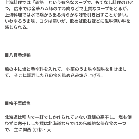
上海料理では「両筋」という有名なスープで、もてなし料理のひと
つ。
広東では金華ハム豚のすね肉などで上質なスープをとるが、
上海料理では水で鶏から出る清らかな味を引き出すことが多い。
いわゆるうま味、コクは弱いが、飲めば飲むほどに滋味深い味を
感じられる。
■
八寶香燒鴨
鴨の中に塩と香辛料を入れて、
冬菜
のうま味や酸味を引き出し
て、
そこに調理した八の宝を詰め込み焼き上げる。
■
梅干菜鱈魚
北海道は稚内で一軒でしか作られていない真鯛の寒干し。
塩も使
わずに寒干しした鱈は北海道ならではの伝統的な保存食の一つ
で、
主に関西
(
京都・大