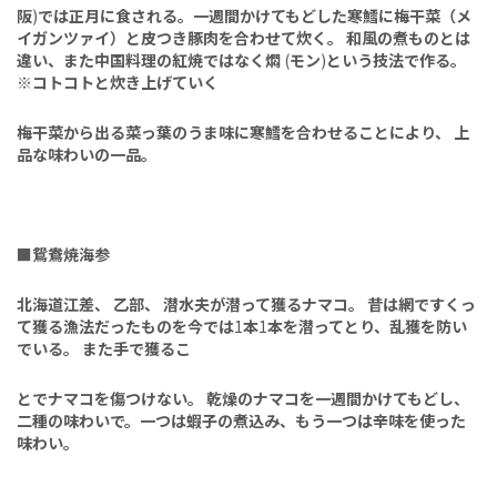
阪
)
では正月に食される。一週間かけてもどした寒鱈に梅干菜（メ
イガンツァイ）と皮つき豚肉を合わせて炊く。
和風の煮ものとは
違い、また中国料理の紅焼ではなく燜
(
モン
)
という技法で作る。
※
コトコトと炊き上げていく
梅干菜から出る菜っ葉のうま味に寒鱈を合わせることにより、
上
品な味わいの一品。
■
鴛鴦焼海参
北海道江差、
乙部、
潜水夫が潜って獲るナマコ。
昔は網ですくっ
て獲る漁法だったものを今では
1
本
1
本を潜ってとり、乱獲を防い
でいる。
また手で獲るこ
とでナマコを傷つけない。
乾燥のナマコを一週間かけてもどし、
二種の味わいで。一つは蝦子の煮込み、
もう一つは辛味を使った
味わい。