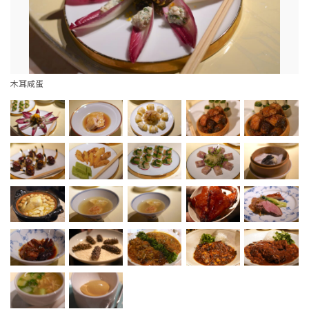
木耳咸蛋
芳