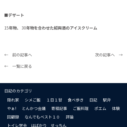
■
デザート
15
年物、
30
年物を合わせた紹興酒のアイスクリーム
← 前の記事へ
次の記事へ →
← 一覧に戻る
日記のカテゴリ
隠れ家
シメご飯
１日１甘
食べ歩き
日記
駅弁
やぁ!
とんかつ会議
寄稿記事
ご飯料理
ポエム
体験
回顧録
なんでもベスト１０
評論
トイレ学会 はばかり せっちん