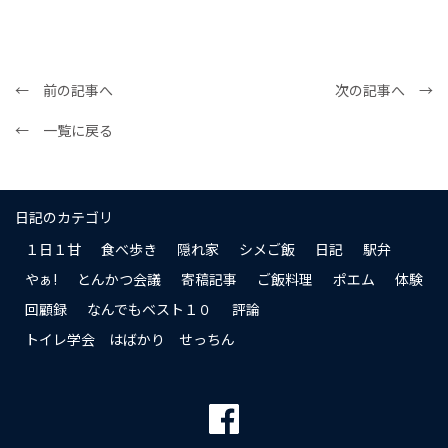
← 前の記事へ
次の記事へ →
← 一覧に戻る
日記のカテゴリ
１日１甘
食べ歩き
隠れ家
シメご飯
日記
駅弁
やぁ!
とんかつ会議
寄稿記事
ご飯料理
ポエム
体験
回顧録
なんでもベスト１０
評論
トイレ学会 はばかり せっちん