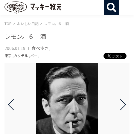
マッキー牧
TOP
おいしい日記
レモン。６ 酒
レモン。６ 酒
2006.01.19
食べ歩き
,
東京
,
カクテル
,
バー
,