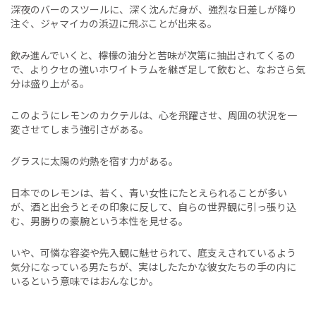
深夜のバーのスツールに、深く沈んだ身が、強烈な日差しが降り
注ぐ、ジャマイカの浜辺に飛ぶことが出来る。
飲み進んでいくと、檸檬の油分と苦味が次第に抽出されてくるの
で、よりクセの強いホワイトラムを継ぎ足して飲むと、なおさら気
分は盛り上がる。
このようにレモンのカクテルは、心を飛躍させ、周囲の状況を一
変させてしまう強引さがある。
グラスに太陽の灼熱を宿す力がある。
日本でのレモンは、若く、青い女性にたとえられることが多い
が、酒と出会うとその印象に反して、自らの世界観に引っ張り込
む、男勝りの豪腕という本性を見せる。
いや、可憐な容姿や先入観に魅せられて、底支えされているよう
気分になっている男たちが、実はしたたかな彼女たちの手の内に
いるという意味ではおんなじか。