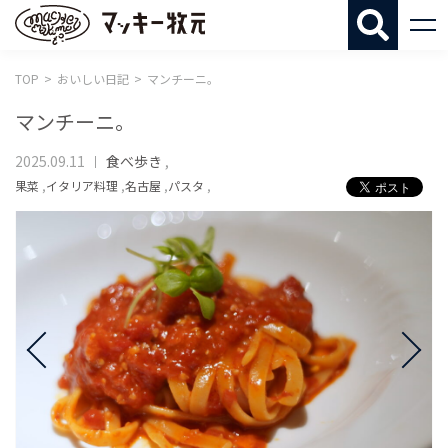
マッキー牧
TOP
おいしい日記
マンチーニ。
マンチーニ。
2025.09.11
食べ歩き
,
果菜
,
イタリア料理
,
名古屋
,
パスタ
,