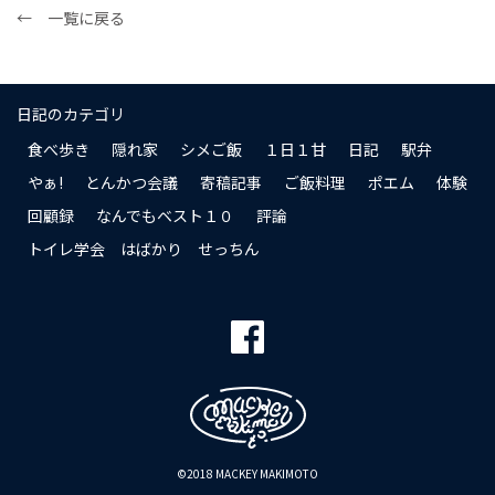
← 一覧に戻る
日記のカテゴリ
食べ歩き
隠れ家
シメご飯
１日１甘
日記
駅弁
やぁ!
とんかつ会議
寄稿記事
ご飯料理
ポエム
体験
回顧録
なんでもベスト１０
評論
トイレ学会 はばかり せっちん
©2018 MACKEY MAKIMOTO