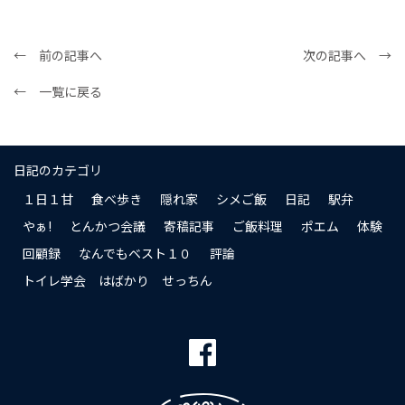
← 前の記事へ
次の記事へ →
← 一覧に戻る
日記のカテゴリ
１日１甘
食べ歩き
隠れ家
シメご飯
日記
駅弁
やぁ!
とんかつ会議
寄稿記事
ご飯料理
ポエム
体験
回顧録
なんでもベスト１０
評論
トイレ学会 はばかり せっちん