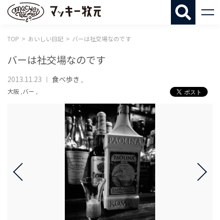
マッキー牧
TOP
おいしい日記
バーは社交場なのです
バーは社交場なのです
2013.11.23
食べ歩き
,
大阪
,
バー
,