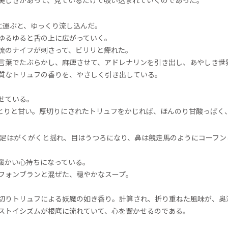
美しさがあって、見ているだけで吸い込まれていくのであった。
に運ぶと、ゆっくり流し込んだ。
ゆるゆると舌の上に広がっていく。
流のナイフが刺さって、ビリリと痺れた。
言葉でたぶらかし、麻痺させて、アドレナリンを引き出し、あやしき世
質なトリュフの香りを、やさしく引き出している。
せている。
とりと甘い。厚切りにされたトリュフをかじれば、ほんのり甘酸っぱく
足はがくがくと揺れ、目はうつろになり、鼻は競走馬のようにコーフン
暖かい心持ちになっている。
フォンブランと混ぜた、穏やかなスープ。
切りトリュフによる妖魔の如き香り。計算され、折り重ねた風味が、奥
ストイシズムが根底に流れていて、心を響かせるのである。