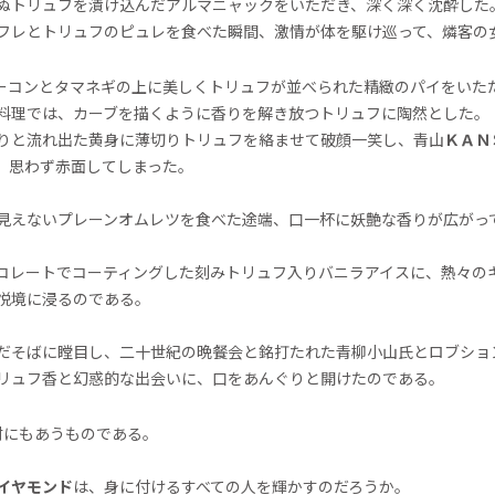
ぬトリュフを漬け込んだアルマニャックをいただき、深く深く沈酔した
フレとトリュフのピュレを食べた瞬間、激情が体を駆け巡って、燐客の
ーコンとタマネギの上に美しくトリュフが並べられた精緻のパイをいた
料理では、カーブを描くように香りを解き放つトリュフに陶然とした。
りと流れ出た黄身に薄切りトリュフを絡ませて破顔一笑し、青山
ＫＡＮ
、思わず赤面してしまった。
見えないプレーンオムレツを食べた途端、口一杯に妖艶な香りが広がっ
コレートでコーティングした刻みトリュフ入りバニラアイスに、熱々の
悦境に浸るのである。
だそばに瞠目し、二十世紀の晩餐会と銘打たれた青柳小山氏とロブショ
リュフ香と幻惑的な出会いに、口をあんぐりと開けたのである。
材にもあうものである。
イヤモンド
は、身に付けるすべての人を輝かすのだろうか。