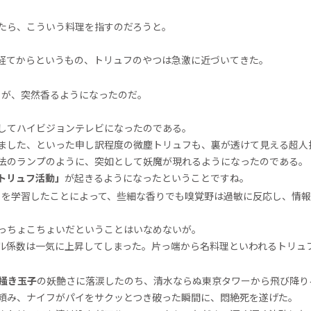
たら、こういう料理を指すのだろうと。
経てからというもの、トリュフのやつは急激に近づいてきた。
りが、突然香るようになったのだ。
してハイビジョンテレビになったのである。
ました、といった申し訳程度の微塵トリュフも、裏が透けて見える超人
法のランプのように、突如として妖魔が現れるようになったのである。
トリュフ活動」
が起きるようになったということですね。
」を学習したことによって、些細な香りでも嗅覚野は過敏に反応し、情
っちょこちょいだということはいなめないが。
ル係数は一気に上昇してしまった。片っ端から名料理といわれるトリュ
掻き玉子
の妖艶さに落涙したのち、清水ならぬ東京タワーから飛び降り
頼み、ナイフがパイをサクッとつき破った瞬間に、悶絶死を遂げた。