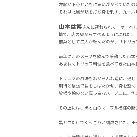
左脳が下心とともに思い浮かべていたの
それは北風が頬を打ち身を刺す、九十六
山本益博
さんに連れられて「オーベ
情で、店の奥からすべるように現れた。
前菜として二人が頼んだのが、「トリュ
前年にこのスープを飲んで感動した山本
あまねくトリュフ料理を食べてきた山本
トリュフの風味もわからん若造に、通じ
期待と緊張で目をしばたかせ、身を堅く
紋様や絵のない真っ白なスープ皿に、泡
その上には、黒と白のマーブル模様の断
黒と白だけでくっきりと構成された、モ