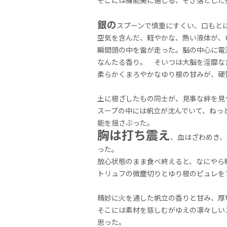
そこには機能美に通じる、そぎ落とした
銀の
スプーンで慎重にすくい、口もと
空気を含んだ、軽やかな、熱い液体が、
瞬間頭の中を雷が走った。脳の中心に電
なんたる香り。 そいつは大脳を淫靡な
柔らかくまろやかなゆり根の甘みが、硬
土に根ざしたもの同士が、見事な絆を見
スープの中には帆立が沈んでいて、ねっ
能を揺さぶった。
胸は打ち震え
、血はざわめき、
った。
放心状態のまま食べ終えると、なにやら
トリュフの微塵切りとゆり根のピュレを
精妙に火を通した帆立の香りと甘み、厚
そこには素材を慈しむがゆえの凛々しい
思った。