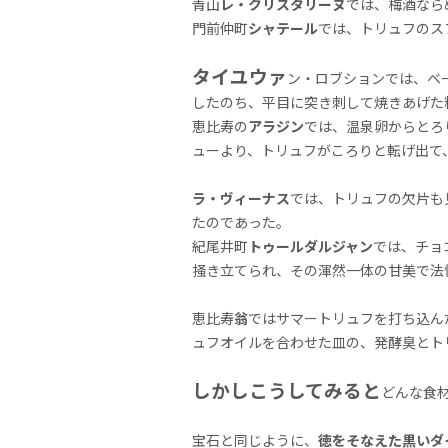
青山
レ・クリスタリーヌ
では、梅酒なら
門前仲町
シャテール
では、トリュフのス
タイユウァ
ン・ロブションでは、ベ
したのち、平目に突き刺して焼きあげた
恵比寿の
アラジン
では、温泉卵からとろ
ューより、トリュフがころりと転げ出て
ラ・ヴィーナス
では、トリュフの欠片も
たのであった。
紀尾井町
トゥールダルジャン
では、チョ
掻き立てられ、その渾然一体の甘美で法
恵比寿
翁
ではサマートリュフを打ち込ん
ュフオイルを合わせた皿の、発酵臭とト
しかしこうしてみると
どんな食
宝石と同じように、
徳をそなえた黒いダ