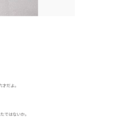
六才だよ。
ったではないか。