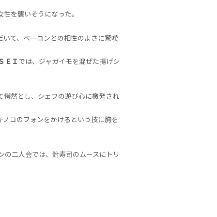
。
女性を襲いそうになった。
だいて、ベーコンとの相性のよさに驚嘆
ＳＥＩ
では、ジャガイモを混ぜた揚げシ
て愕然とし、シェフの遊び心に檄発され
キノコのフォンをかけるという技に胸を
ンの二人会では、鮒寿司のムースにトリ