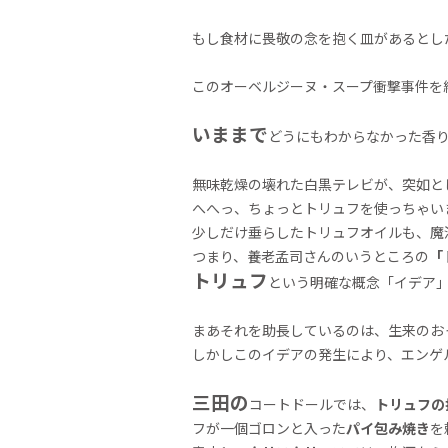
もし食材に畏敬の念を抱く皿があるとし
このオーベルジーヌ・スープ衝撃事件を
いままで
どうにもわからなかった香
無味乾燥の壊れた白黒テレビが、突如と
へへっ、ちょっとトリュフを使っちゃい
少しだけ垂らしたトリュフオイルも、魔
つまり、養老孟司さんのいうところの
「
トリュフ
という明確な概念「イデア
まあそれを助長しているのは、生来のお
しかしこのイデアの発生により、エンゲ
三田の
コートドールでは、
トリュフの
フが一個ゴロンと入った
パイ包み焼き
を