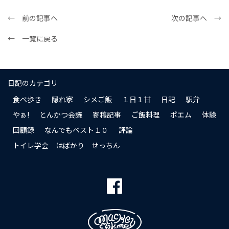
← 前の記事へ
次の記事へ →
← 一覧に戻る
日記のカテゴリ
食べ歩き
隠れ家
シメご飯
１日１甘
日記
駅弁
やぁ!
とんかつ会議
寄稿記事
ご飯料理
ポエム
体験
回顧録
なんでもベスト１０
評論
トイレ学会 はばかり せっちん