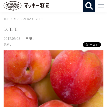
マッキー牧
TOP
おいしい日記
スモモ
スモモ
2012.05.03
日記
,
果物
,