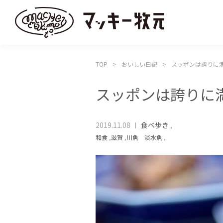
TOP
おいしい日記
スッポンは誇りに
スッポンは誇りに
2019.11.08
食べ歩き
,
和食
,
滋賀
,
川魚 淡水魚
,