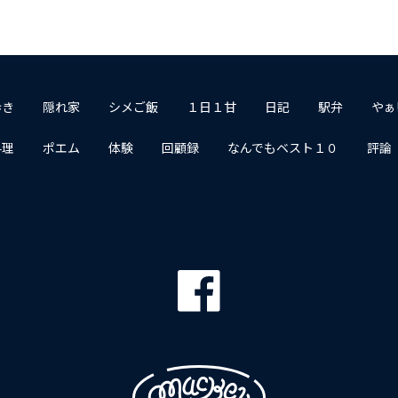
歩き
隠れ家
シメご飯
１日１甘
日記
駅弁
やぁ
料理
ポエム
体験
回顧録
なんでもベスト１０
評論