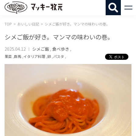
マッキー牧
TOP
おいしい日記
シメご飯が好き。マンマの味わいの巻。
シメご飯が好き。マンマの味わいの巻。
2025.04.12
シメご飯
,
食べ歩き
,
果菜
,
群馬
,
イタリア料理
,
卵
,
パスタ
,