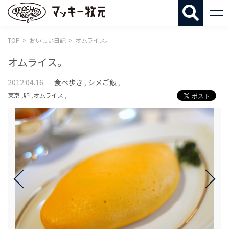
マッキー牧
TOP
おいしい日記
オムライス。
オムライス。
2012.04.16
食べ歩き
,
シメご飯
,
東京
,
卵
,
オムライス
,