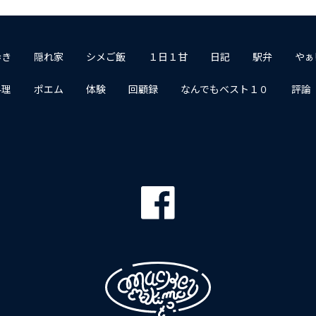
歩き
隠れ家
シメご飯
１日１甘
日記
駅弁
やぁ
料理
ポエム
体験
回顧録
なんでもベスト１０
評論