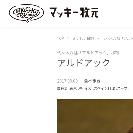
TOP
おいしい日記
代々木八幡「アル
代々木八幡「アルドアック」移転
アルドアック
2017.09.09
食べ歩き
,
白身魚
,
東京
,
牛
,
イカ
,
スペイン料理
,
スープ
,